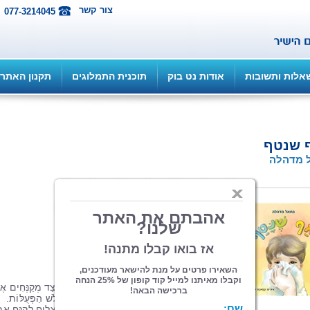
צור קשר
077-3214045
אלות ותשובות
אודות נט בוק
תוכנית התמלוגים
תקנון האתר
 שנטף
 מדהלה
הוצאה: ספרי צמרת
| תחום: ילדים
(מדרגים 3, ניקוד 12)
24 עמ', פורמט 22*23, יולי 2016
הקישו לכתבה על הספר באתר רינונים
ראו פרסום
סֵפֶר זֶה מְסַפֵּר עַל הַיֶּלֶד אֹפֶק, שֶׁלֹּא יָדַע כֵּיצַד מְקַנְּחִים א
הָאַף,
עַד שֶׁאִמּוֹ לִמְּדָה אוֹתוֹ אֶת שִׁיטַת שְׁלֹשׁ הַפְּעֻלּוֹת.
לְאַחַר שֶׁהֵבִין שֶׁהָעִנְיָן אֵינוֹ מְסֻבָּךְ כָּל כָּךְ וְהִצְלִיחַ לְקַנֵּחַ אֶ