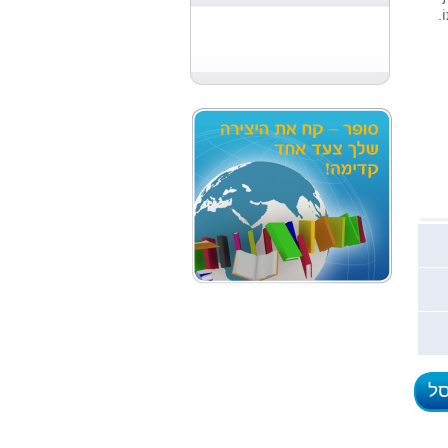
ֹ.
סל