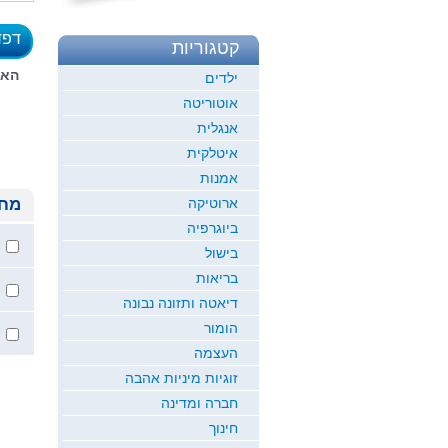
דפד
קטגוריות
לדוגמ
האז
ילדים
אוטוריטה
אנגלית
איטלקית
אמנות
ארוטיקה
מחי
ביוגרפיה
בישול
בריאות
דיאטה ותזונה נבונה
הומור
העצמה
זוגיות מיניות אהבה
חברה ומדינה
חינוך