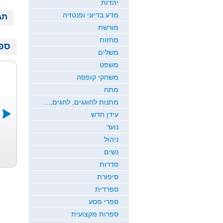
יהדות
מדע בדיוני ופנטזיה
תג
מורשת
מחזות
ספר
משלים
משפט
משחקי קופסה
מתח
מתנות לחוגגים, לחגים,...
עידן חדש
נוער
דרך של אלה
ירח זורח
ניהול
שמיכת הקסם
כרמי כץ
חדוה גבריאל
ש...
נשים
רמי ארז
סדרות
סיפורת
ספרדית
ספרי מסע
ספרות מקצועית