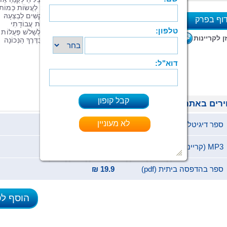
אַפּוֹ בְּעַצְמוֹ, הוּא אַף מְלַמֵּד יְלָדִים אֲחֵרִים לַעֲשׂוֹת כְּמוֹתו
קִנּוּחַ הָאַף
הוּא פְּעֻלָּה מֻרְכֶּבֶת, וִילָדִים מִתְקַשִּׁים לְבַצְּעָהּ
וף בפרק
בְּהַצְלָחָה,
כְּפִי שֶׁנּוֹכַחְתִּי לָדַעַת בְּמַהֲלַךְ שְׁנוֹת עֲבוֹדָתִי
כִּמְחַנֶּכֶת בְּגַנִּים. בְּאֶמְצָעוּת פֵּרוּק הַתַּהֲלִיךְ לְשָׁלֹ שׁ פְּעֻלּוֹת
א
ן לקריינות
נִפְרָדוֹת נָקֵל עַל יְלָדֵינוּ לִלְמֹד לַעֲשׂוֹת
זֹאת בַּדֶּרֶךְ הַנְּכוֹנָה
וּבְכֹחוֹת עַצְמָם.
רים באתר
ספר דיגיטלי (ePub)
19.9 ₪
MP3 (קריינות)
19.9 ₪
ספר בהדפסה ביתית (pdf)
19.9 ₪
הוסף ל