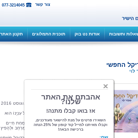
צור קשר
077-3214045
אלות ותשובות
אודות נט בוק
תוכנית התמלוגים
תקנון האתר
יקל החפשי
לוי
הוצאה: ספרי צמרת
| תחום: ילדים
(מדרגים 6, ניקוד 23)
כריכה קשה, 24 עמ', פורמט 22*23, אוגוסט 2016
הָרָדִיקָל הַחָפְשִׁי הוּא בָּחוּר נָבוֹן וְסַקְרָן שֶׁכָּל עִנְיָנוֹ הוּא
לְהִסְתּוֹבֵב בָּעוֹלָם כְּדֵי לִלְמֹד וּלְהִתְפַּתֵּחַ.
עֲבוּרוֹ יֶדַע הוּא מְקוֹר הָאֶנֶרְגְּיָה הָעִקָּרִי לְשִׂמְחַת חַיִּים
וּלְחִיּוּנִיּוּת, וְכָל מַטְּרָתוֹ בַּחַיִּים הִיא לָנוּעַ בַּמֶּרְחָב וּלְהָפִי
הָאוֹר שֶׁלִּקֵּט בְּמַסְּעוֹתָיו.
בְּעִקְבוֹת אֵרוּעַ מַפְתִּיעַ שֶׁקָּרָה לוֹ, חַיָּיו שֶׁל רָדִיקָל מִשְׁתַּנִּ