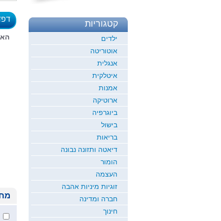
דפד
קטגוריות
לדוגמ
האז
ילדים
אוטוריטה
אנגלית
איטלקית
אמנות
ארוטיקה
ביוגרפיה
בישול
בריאות
דיאטה ותזונה נבונה
הומור
העצמה
זוגיות מיניות אהבה
מחי
חברה ומדינה
חינוך