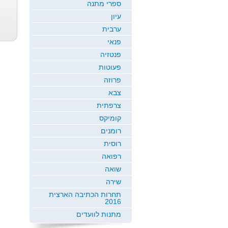
ספרי מתנה
דרך של אלה
ירח זורח
שמיכת הקסם
עיון
כרמי כץ
חדוה גבריאל
ש...
ערבית
רמי ארז
פנאי
פנטזיה
פעוטות
פרוזה
צבא
צרפתית
קומיקס
רומנים
רוסית
רפואה
שואה
שירה
תחרות הכתיבה הארצית
2016
מתנות לוועדים