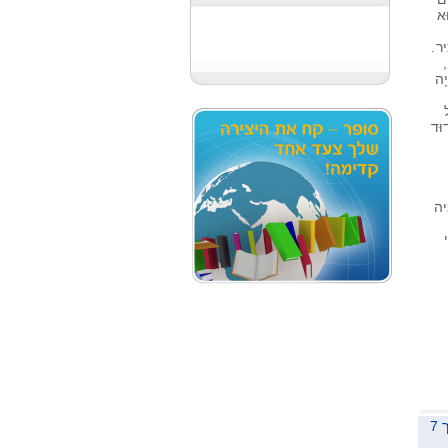
ּא
ִּיר.
,
יָה
דוּד
 בביוכימיה
משלוח לכל הארץ תוך 7