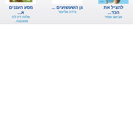
להציל את
גן השעשועים ...
מסע העננים
הכד...
ורדה אליעזר
א...
אבישג אמיר
אלזה דה לה
פואנטה...