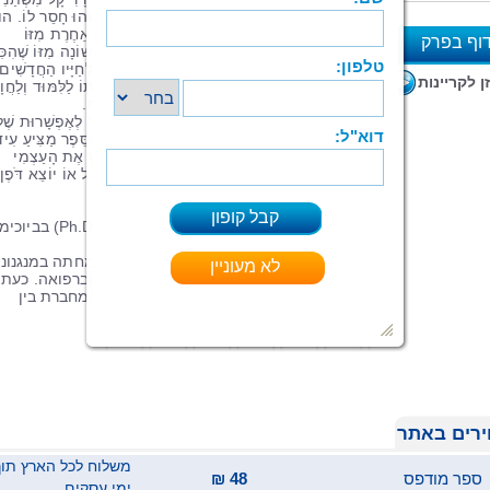
בְּאֹפֶן מַהוּתִי, וְהוּא מַתְחִיל לְהַרְגִּישׁ שֶׁמַּשֶּׁהוּ חָסֵר לוֹ. הו
נֶחְשָׂף לָרִאשׁוֹנָה לְעוֹלָם חָדָשׁ, עִם חֻקִּיּוּת אַחֶרֶת מִזּוֹ
וף בפרק
הַמֻּכֶּרֶת לוֹ, לַאֲנָשִׁים אֲחֵרִים וּלְדֶרֶךְ חַיִּים שׁוֹנָה מִזּוֹ שֶׁהִכ
רָדִיקָל, נָבוֹךְ וּמְבֻלְבָּל, מִתְקַשֶּׁה לְהִסְתַּגֵּל לְחַיָּיו הַחֲדָשִׁים
א
ן לקריינות
עַד אֲשֶׁר מִפְגָּשׁ שֶׁנִּרְאֶה אַקְרַאי מוֹבִיל אוֹתוֹ לַלִּמּוּד וְלַחֲוָ
הַבָּאִים שֶׁל חַיָּיו - הֲקָמַת מִשְׁפָּחָה אוֹהֶבֶת.
הָרָדִיקָל הַחָפְשִׁי הוּא סִפּוּר הַמֻּגָּשׁ כִּטְרִיגֶר לְאֶפְשָׁרוּת שֶׁל
תַּהֲלִיךְ הִזָּכְרוּת אֵצֶל הַיְּלָדִים הַחֲדָשִׁים. הַסֵּפֶר מַצִּיעַ עִי
וּתְמִיכָה - לַחְקֹר, לְהִתְנַסּוֹת וּלְבַטֵּא בְּאֹמֶץ אֶת הָעַצְמִי
הָאוֹתֶנְטִי, גַּם אִם נִרְאֶה שֶׁהוּא שׁוֹנֶה, נִבְדָּל אוֹ יוֹצֵא דֹּפֶן
מִסְּבִיבָתוֹ הַקְּרוֹבָה.
סמדר לוי, חוקרת ובעלת תואר דוקטור (.Ph.D)
מטעם האוניברסיטה העברית.
עסקה במחקר אקדמי בארץ ובעולם והתמחתה במנגנוני
פעילות של רדיקלים חופשיים בביולוגיה וברפואה. כעת
חוקרת נושאי תודעה והתפתחות אישית ומחברת בין
נושאים של מדע ורוח.
רים באתר
ספר מודפס
48 ₪
ימי עסקים