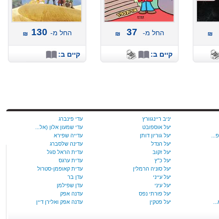
130
37
החל מ-
החל מ-
קיים ב:
קיים ב:
יניב ריינגוורץ
עדי פינברג
יעל אוספובט
עדי שמעון אלון (אל...
יעל‭ ‬גוריון‭ ‬דותן
עדייה שפירא
יעל הנדל
עדינה שלסברג
יעל זקוב
עדית הראל סגל
יעל‭ ‬כ‭"‬ץ
עדית ערגס
יעל סוניה הרמלין
עדית קאופמן-סטרול
יעל עייני
עדן בר
יעל עיני
עדן שפילמן
יעל פורתי נפס
עדנה אפק
יעל פטקין
עדנה אפק ואלירן דיין
יעל ריכרדסון
עדנה בוקשטיין ורות...
יעל שדה
עדנה נבון