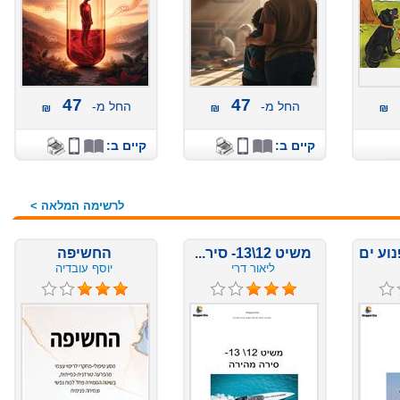
47
47
החל מ-
החל מ-
קיים ב:
קיים ב:
לרשימה המלאה >
משיט 12\13- סיר...
החשיפה
ליאור דרי
יוסף עובדיה