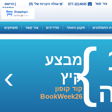
ור קשר
|
הרשם
עגלת הקניות שלי (0)
077-3214045
התחבר
תמלוגים
תקנון האתר
מדריכים
צור קשר
משחקים
מבצע
›
קיץ
קוד קופון
BookWeek26