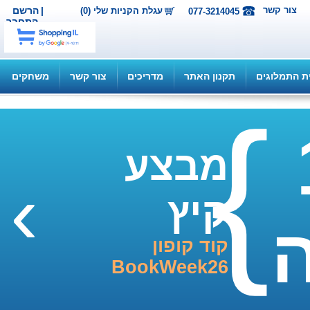
ור קשר
|
הרשם
עגלת הקניות שלי (0)
077-3214045
התחבר
תמלוגים
תקנון האתר
מדריכים
צור קשר
משחקים
מבצע
›
קיץ
קוד קופון
BookWeek26