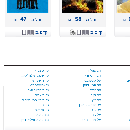
47
58
החל מ-
החל מ-
קיים ב:
קיים ב:
יניב צאלח
עדי פינברג
יניב ריינגוורץ
עדי שמעון אלון (אל...
יעל אוספובט
עדייה שפירא
יעל‭ ‬גוריון‭ ‬דותן
עדינה שלסברג
יעל הנדל
עדית הראל סגל
יעל זקוב
עדית ערגס
יעל‭ ‬כ‭"‬ץ
עדית קאופמן-סטרול
יעל סוניה הרמלין
עדן בר
יעל עייני
עדן שפילמן
יעל עיני
עדנה אפק
יעל פורתי נפס
עדנה אפק ואלירן דיין
יעל פטקין
עדנה בוקשטיין ורות...
יעל ריכרדסון
עדנה נבון