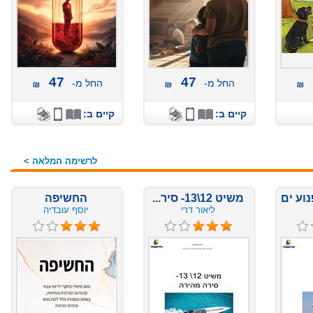
47
47
החל מ-
החל מ-
קיים ב:
קיים ב:
לרשימה המלאה >
משיט 12\13- סיר...
החשיפה
ליאור דרי
יוסף עובדיה