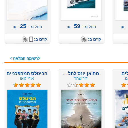
25
59
החל מ-
החל מ-
קיים ב:
קיים ב:
לרשימה המלאה >
מח'אן-יונס לתל-...
הביטלס המהפכניים
דור שחר
אורי קואז