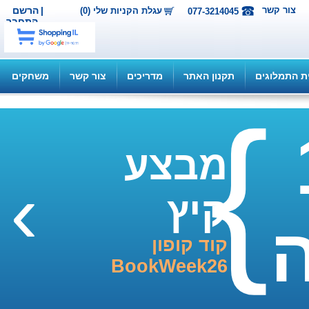
ור קשר
|
הרשם
עגלת הקניות שלי (0)
077-3214045
התחבר
תמלוגים
תקנון האתר
מדריכים
צור קשר
משחקים
מבצע
›
קיץ
קוד קופון
BookWeek26