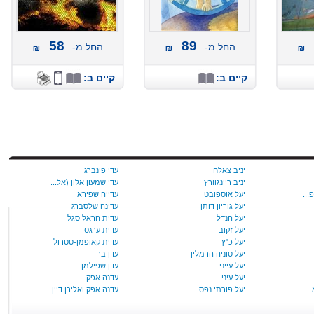
58
89
החל מ-
החל מ-
קיים ב:
קיים ב:
יניב צאלח
עדי פינברג
יניב ריינגוורץ
עדי שמעון אלון (אל...
יעל אוספובט
עדייה שפירא
יעל‭ ‬גוריון‭ ‬דותן
עדינה שלסברג
יעל הנדל
עדית הראל סגל
יעל זקוב
עדית ערגס
יעל‭ ‬כ‭"‬ץ
עדית קאופמן-סטרול
יעל סוניה הרמלין
עדן בר
יעל עייני
עדן שפילמן
יעל עיני
עדנה אפק
יעל פורתי נפס
עדנה אפק ואלירן דיין
יעל פטקין
עדנה בוקשטיין ורות...
יעל ריכרדסון
עדנה נבון