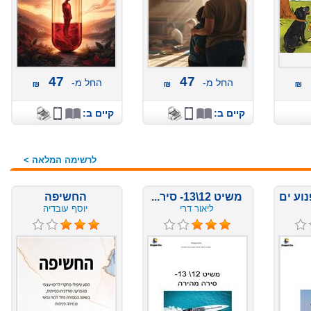
47
47
החל מ-
החל מ-
קיים ב:
קיים ב:
לרשימה המלאה >
משיט 12\13- סיר...
החשיפה
ליאור דרי
יוסף עובדיה