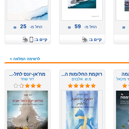
25
59
החל מ-
החל מ-
קיים ב:
קיים ב:
לרשימה המלאה >
רוקמת החלומות ה...
מח'אן-יונס לתל-...
כאל
מ.ש. אלבוים
דור שחר