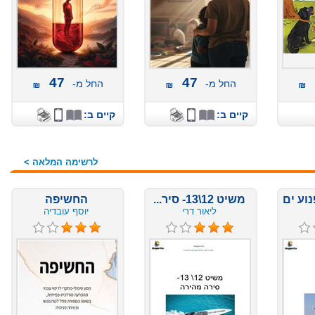
47
47
החל מ-
החל מ-
קיים ב:
קיים ב:
לרשימה המלאה >
משיט 12\13- סיר...
החשיפה
ליאור דרי
יוסף עובדיה