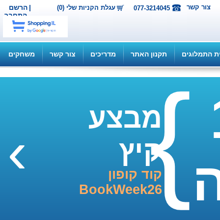
ור קשר
|
הרשם
עגלת הקניות שלי (0)
077-3214045
התחבר
תמלוגים
תקנון האתר
מדריכים
צור קשר
משחקים
מבצע
›
קיץ
קוד קופון
BookWeek26