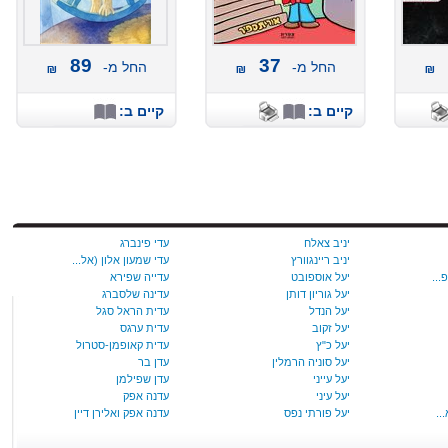
89
37
החל מ-
החל מ-
קיים ב:
קיים ב:
יניב צאלח
עדי פינברג
יניב ריינגוורץ
עדי שמעון אלון (אל...
יעל אוספובט
עדייה שפירא
יעל‭ ‬גוריון‭ ‬דותן
עדינה שלסברג
יעל הנדל
עדית הראל סגל
יעל זקוב
עדית ערגס
יעל‭ ‬כ‭"‬ץ
עדית קאופמן-סטרול
יעל סוניה הרמלין
עדן בר
יעל עייני
עדן שפילמן
יעל עיני
עדנה אפק
יעל פורתי נפס
עדנה אפק ואלירן דיין
יעל פטקין
עדנה בוקשטיין ורות...
יעל ריכרדסון
עדנה נבון