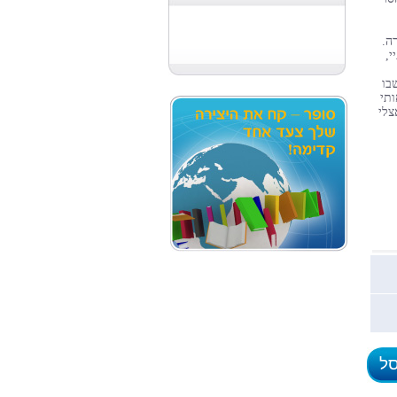
ה.
י,
בו
ותי
צלי
סל