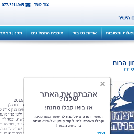
צור קשר
077-3214045
אלות ותשובות
אודות נט בוק
תוכנית התמלוגים
תקנון האתר
ון הרוח
 יזיז
הוצאה: ספרי צמרת
| תחום: ביוגרפיה
(מדרגים 18, ניקוד 67)
64 עמ' פורמט 13.5*21, כריכה רכה, מרץ 2015
"ילד, איך אתה מטפל ככה בכדור?" "הילד הזה כדורגלן
וספורטאי מחונן, יש לו עתיד מבטיח..." משפטים כגון אלה לי
אותי במשך שנות ילדותי. היה לי ברור מי אני ולאן פניי מועד
זמן קצר לאחר גיוסי לצה"ל נפצעתי בתאונה קשה, ובמהלך
הטיפול בה התגלתה אצלי בעיה במערכת העצבים, שסימנים
מינוריים שלה ניתן היה לראות בילדותי. מילד שהיה לו הכול
ושנגע בכול, ילד בעל פוטנציאל עצום, הפכתי לבחור פגוע, ח