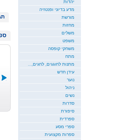
יהדות
מדע בדיוני ופנטזיה
תג
מורשת
מחזות
משלים
ספר
משפט
משחקי קופסה
מתח
מתנות לחוגגים, לחגים,...
עידן חדש
נוער
ניהול
יסמין הקדוש
To My Italia...
זכרונות נווה...
נשים
יעקב לוי
GITTY GOLD
דוד א. מרום
סדרות
סיפורת
ספרדית
ספרי מסע
ספרות מקצועית