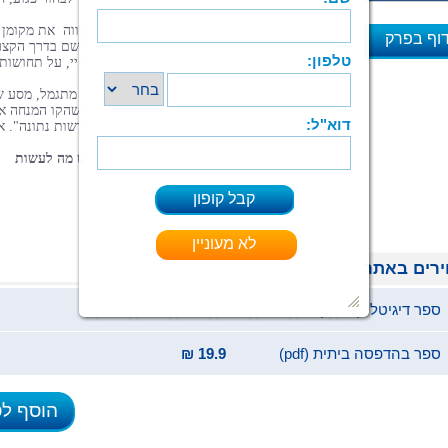
ביטחון. שונה.
בסביבתי הקרובה פינו הגאווה, הציפיות והתקווה את מקומן
וף בפרק
לרגשות של חמלה וייאוש, ואלה נשבו אליי משם בדרך הקצר
אולם אני החלטתי אחרת! אני מתמודד! על חיי, על תחושותי
א
על אישיותי!
יצאתי למסע ארוך, קשה, מתסכל, אך בעיקר מתגמל, מסע ש
אני צועד עד היום ואמשיך לצעוד בו תמיד, כשהקו המנחה א
בו הוא האמרה ממסכת אבות: "הכול צפוי והרשות נתונה". א
הדגש הוא על חלקו השני של הפסוק.
לכל אדם בחייו ניתנים כלים, ורק הוא מחליט מה לעשות
בהם...
רים באתר
ספר דיגיטלי (ePub)
19.9 ₪
ספר בהדפסה ביתית (pdf)
19.9 ₪
הוסף ל