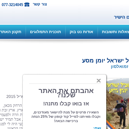
צור קשר
077-3214045
אלות ותשובות
אודות נט בוק
תוכנית התמלוגים
תקנון האתר
 ישראל יומן מסע
מואלסון
הוצאה: ספרי צמרת
| תחום: ספרי מסע
(מדרגים 2, ניקוד 9)
פורמט 12*17.5, כריכה רכה, 173 עמ', אפריל 2015
האדם הוא תבנית ארץ הולדתו, ואף שנולדתי הרחק מכאן,
תחושה זו מלווה אותי בכל ארבעים שנותיי בארץ. ארץ זבת 
ודבש וגם ארץ אוכלת יושביה. לפעמים מנוכרת וזרה ולפעמי
מחבקת וחמימה – שלי היא. הלכתי בה הרבה, אבל תמיד יש 
מקום שלא הייתי בו. עם תחושות אלה אך טבעי היה לי לפנו
להדרכת טיולים ולעשות זאת למקצועי ותחביבי הראשי.