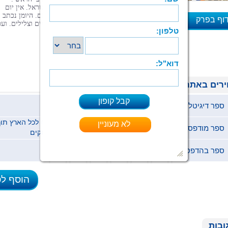
תחושות אלה גם משכו אותי למסע בשביל ישראל. אין יום
במסע זה הדומה לקודמו ואין יום אחד משעמם. היומן נכתב
וף בפרק
מתוך רצון לשמר חוויות, ריחות, קולות, טעמים וצלילים. ועכ
הגיע הזמן לשתף...
א
רים באתר
ספר דיגיטלי (ePub)
19.9 ₪
ספר מודפס
68 ₪
ימי עסקים
ספר בהדפסה ביתית (pdf)
19.9 ₪
הוסף ל
ובות