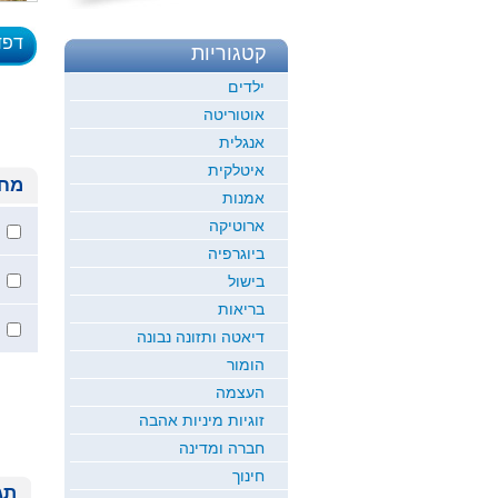
דפד
קטגוריות
לדוגמ
ילדים
אוטוריטה
אנגלית
איטלקית
מחי
אמנות
ארוטיקה
ביוגרפיה
בישול
בריאות
דיאטה ותזונה נבונה
הומור
העצמה
זוגיות מיניות אהבה
חברה ומדינה
חינוך
תג