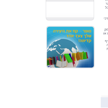
ר
ל
כי
מק
או
יף