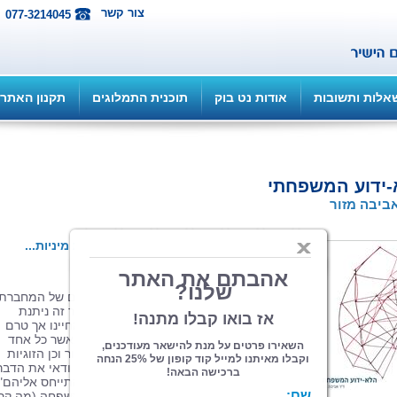
צור קשר
077-3214045
אלות ותשובות
אודות נט בוק
תוכנית התמלוגים
תקנון האתר
ידוע המשפחתי
ביבה מזור
הוצאה: ePublish - אי...
| תחום: זוגיות מיניות...
(מדרגים 4, ניקוד 11)
ספר עיון זה הוא פרי ניסיון טיפולי רב שנים של המחברת
עם יחידים, עם זוגות ועם משפחות. בספר זה ניתנת
המשגה חדשה לתופעה המוכרת לכולנו מחיינו אך טרם
הומשגה ותוארה: הלא-ידוע המשפחתי. כאשר כל אחד
מאתנו חושב על משפחתו (משפחת המקור וכן הזוגיות
הנוכחית והמשפחה הנוכחית), הוא מזהה ודאי את הדבר
ש"אסור לדבר עליהם" או "שלא רגילים להתייחס אליהם".
לפעמים זהו פרט ביוגרפי של מי מבני המשפחה (מה קר