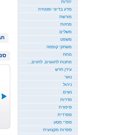
יהדות
מדע בדיוני ופנטזיה
מורשת
מחזות
משלים
תג
משפט
משחקי קופסה
מתח
ספר
מתנות לחוגגים, לחגים,...
עידן חדש
נוער
ניהול
נשים
סדרות
סיפורת
צעצוע של
הרי את
הצדפה
ספרדית
סיפוק
אהובת...
אן ג׳ייקובסון
יגל צוקר אריק סגל
גיורא רם
ספרי מסע
ספרות מקצועית