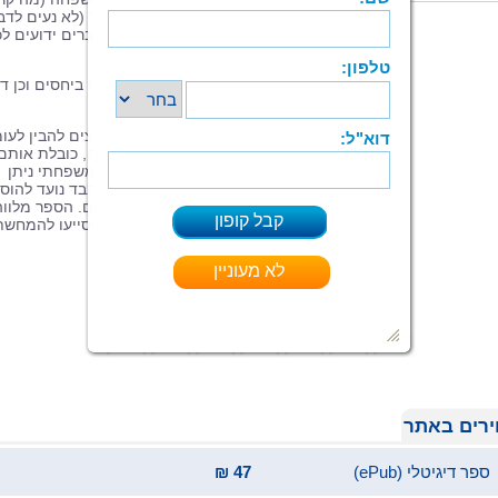
לאבא במלחמה), לפעמים נושא רחב יותר (לא נעים לדב
על כסף), לפעמים אלו סודות ולפעמים דברים ידועים לכ
(הבן המכור לסמים).
בספר מתואר הסבל הנגרם בשל תופעה זו ביחסים וכן דר
הטיפול וההתמודדות.
ספר זה מיועד גם לקוראים סקרנים, החפצים להבין לעו
את המציאות המשפחתית הנכפית עליהם, כובלת אותם 
משפיעה עליהם. ההסבר של הלא-ידוע המשפחתי ניתן
בצורה אינטואיטיבית וקרובה לקורא, ובד בבד נועד להוס
ידע והעמקה למטפלים מזרמי טיפול שונים. הספר מלווה
בדוגמאות ובתיאורים רבים לכל אורכו, שיסייעו להמחשת
הנושאים המוצגים וליצירת הזדהות עמם.
רים באתר
ספר דיגיטלי (ePub)
47 ₪