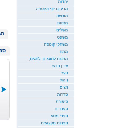
יהדות
מדע בדיוני ופנטזיה
מורשת
מחזות
משלים
תג
משפט
משחקי קופסה
ספר
מתח
מתנות לחוגגים, לחגים,...
עידן חדש
נוער
ניהול
נשים
סדרות
סיפורת
פר הישועות ...
יצחק רבין ו...
שלוש נגיעות ...
ספרדית
משה אברהם בר
אריה דלל
ד"ר אבי הראל
ששת
ספרי מסע
ספרות מקצועית