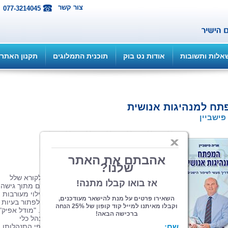
צור קשר
077-3214045
אלות ותשובות
אודות נט בוק
תוכנית התמלוגים
תקנון האתר
ח למנהיגות אנושית
פישביין
הוצאה: ePublish - אי...
| תחום: עיון
(מדרגים 1, ניקוד 5)
הספר "המפתח למנהיגות אנושית" מגיש לקורא שלל
כליםועצות מעשיות לניהול אנשים והנהגתם מתוך גישה
אנושית, המושתתת על יחסי אנוש חמים,גילוי מעורבות
ורצון אמיתי של המנהל לסייע לכפופים לו לפתור בעיות
ולעזור להם למלאאת תפקידיהם בהצלחה. "מודל אפיק",
פרי פיתוחו של מחבר הספר, נותן בידיהמנהל כלי
שבאמצעותו הוא יכול לאתר ולבחון את אופי התנהלותו.