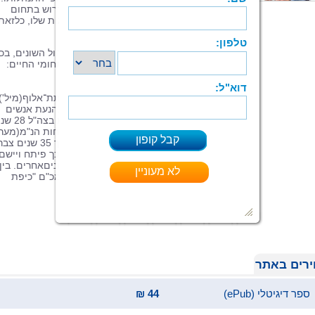
בהתאם לכך, יוכלהמנהל לפעול לשינוי הדרוש בתחום
האנושי ולשפר את כישורי הניהול והמנהיגות שלו, כלזאת
במטרה לשפר את ביצועי הארגון.
הספר הוא מדריך מעשי שמכווןלדרגי הניהול השונים, בכ
שכבות האוכלוסייה בכל גיל ובכל אחד מתחומי החיים:
מקוםהעבודה, הבית וחוג החברים.
מחבר הספר, מנכ"ל "אפיק" ייעוץ וניהול, תת־אלוף(מיל')
אריה פישביין, הוא מומחה ביחסי אנוש ובהנעת אנשים
באמצעות יחס חם ודאגהכנה. אריה 
והשתחרר בשנת 2001 מתפקיד מפקד כוחות הנ"מ(מע
ההגנה האווירית כיום) בחיל האוויר. במשך 35 שנים צ
ידע וניסיון בניהולובהובלת אנשים, ובתוך כך פיתח ויישם
את הגישה האנושית בניהול בצה"ל ובארגוניםאחרים. בין
היתר ניהל את הפרויקט הייחודי לפיתוח מכ"ם "כיפת
ברזל",פרויקט שזכה בפרס ביטחון ישראל.
רים באתר
ספר דיגיטלי (ePub)
44 ₪