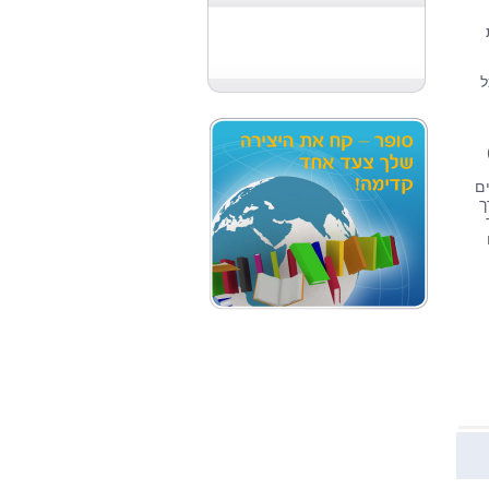
ל
שירת בצה"ל 28 שנים
רך
בר