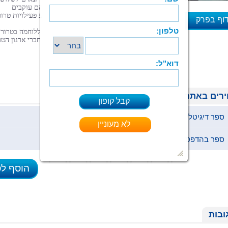
מדינות
כדי
לעקוב
אחרי
אנשי
ארגון
דאעש
.
הם
עוקבים
אחריהם
ומצליחים
לחשוף
את
תוכניתם
לבצע
פעילויות
טרור
וף בפרק
שעשויות
לפגוע
במאות
אזרחים
.
בשיתוף
פעולה
עם
ארגוני
הביטחון
והיחידות
ללוחמה
בטרור
א
מדינות
אלו
,
הם
מסכלים
את
מזימותיהם
של
חברי
ארגון
הטר
ומצילים
תושבים
רבים
.
רים באתר
ספר דיגיטלי (ePub)
27 ₪
ספר בהדפסה ביתית (pdf)
27 ₪
הוסף ל
ובות