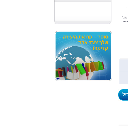
של
ור
סל