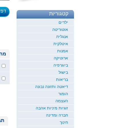
דפד
קטגוריות
לדוגמ
ילדים
אוטוריטה
אנגלית
איטלקית
אמנות
מחי
ארוטיקה
ביוגרפיה
בישול
בריאות
דיאטה ותזונה נבונה
הומור
העצמה
זוגיות מיניות אהבה
חברה ומדינה
תג
חינוך