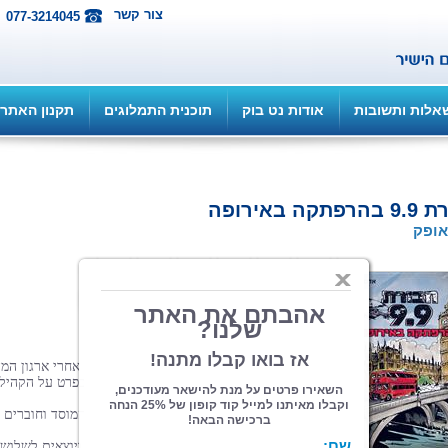
צור קשר
077-3214045
אלות ותשובות
אודות נט בוק
תוכנית התמלוגים
תקנון האתר
תקה באירופה
אופק
הוצאה: עצמית
| תחום: ילדים
(מדרגים 1, ניקוד 5)
יוני 2017
בספר
זה
יוצאת
החבורה
לאירופה
כדי
לעקוב
אחרי
ארגון
המד
האסלאמית
,
המאיים
על
כל
תושבי
אירופה
ובפרט
על
הקהיל
היהודיות
בה
.
הם
פועלים
בשיתוף
שירות
הביון
הישראלי
והמוסד
וחוברים
לארגוני
ביון
באנגליה
,
בצרפת
ובבלגיה
.
ילדי
החבורה
מתפצלים
לחוליות
של
שלושה
ויוצאים
לשלוש