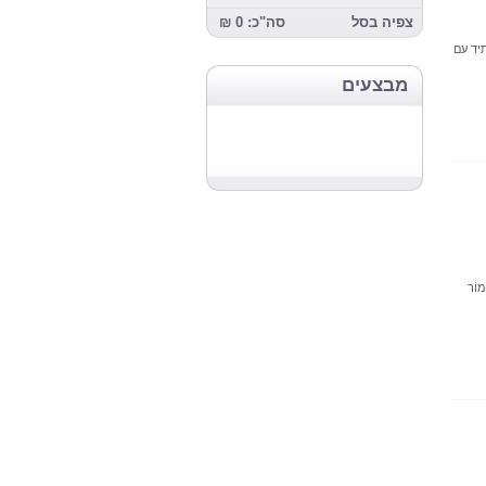
צפיה בסל
סה"כ: 0 ₪
יד עם
מבצעים
ּמוֹר