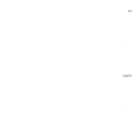
יא
 לחשוב