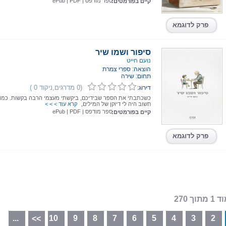
ספר מודפס
|
PDF
|
ePub
קיים בפורמטים:
פרק לדוגמא
סיפור ושמו שיר
נועם חייט
הוצאה: ספרי צמרת
תחום: שירה
(0 מדרגים,ניקוד 0 )
דירוג:
כשכתבתי את הספר שבידיכם, ביקשתי מעצמי הרבה בקשות. כמוב
חשוב היה לי דיוקן של המילים,
קרא עוד > > >
ספר מודפס
|
PDF
|
ePub
קיים בפורמטים:
פרק לדוגמא
מתוך 270
...
10
9
8
7
6
5
4
3
2
>>