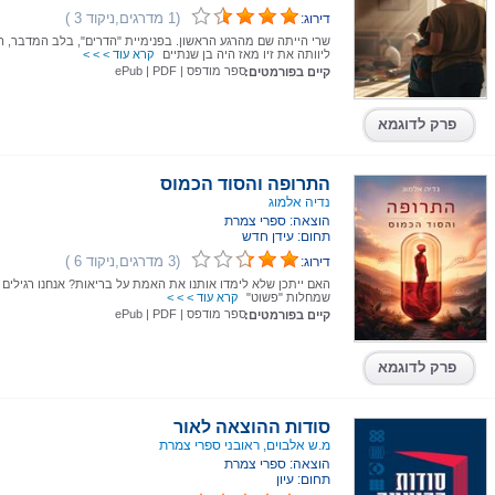
(1 מדרגים,ניקוד 3 )
דירוג:
שרי הייתה שם מהרגע הראשון. בפנימיית "הדרים", בלב המדבר, ה
ליוותה את זיו מאז היה בן שנתיים
קרא עוד > > >
ספר מודפס
|
PDF
|
ePub
קיים בפורמטים:
פרק לדוגמא
התרופה והסוד הכמוס
נדיה אלמוג
הוצאה: ספרי צמרת
תחום: עידן חדש
(3 מדרגים,ניקוד 6 )
דירוג:
האם ייתכן שלא לימדו אותנו את האמת על בריאות? אנחנו רגילים
שמחלות "פשוט"
קרא עוד > > >
ספר מודפס
|
PDF
|
ePub
קיים בפורמטים:
פרק לדוגמא
סודות ההוצאה לאור
מ.ש אלבוים, ראובני ספרי צמרת
הוצאה: ספרי צמרת
תחום: עיון