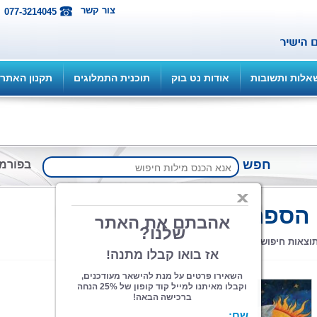
צור קשר
077-3214045
אלות ותשובות
אודות נט בוק
תוכנית התמלוגים
תקנון האתר
חפש
בפורמ
חיפוש
 הספרים
מתקדם
חוכמת המאורות
רותם בוכריס
הוצאה: ספרי צמרת