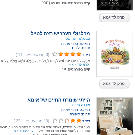
ספר מודפס
|
PDF
קיים בפורמטים:
פרק לדוגמא
מבלגולי העכביש רצה לטייל
סבטלנה אור שטרן
הוצאה: ספרי צמרת
תחום: ילדים
(3 מדרגים,ניקוד 11 )
דירוג:
מְבֻלְגּוּלִי הָעַכָּבִישׁ רוֹצֶה לָצֵאת לְטַיֵּל, אֲבָל מְגַלֶּה שֶׁשֵּׁשׁ נַעֲלָיו נֶעֶלְמוּ.
קרא עוד > > >
PDF
קיים בפורמטים:
פרק לדוגמא
הייתי שומרת החיים של אימא
אורנה שפריר
הוצאה: ספרי צמרת
תחום: סיפורת
(10 מדרגים,ניקוד 22 )
דירוג:
בגיל שבעים ושתיים, לאחר שנים של שליחות בתחום החינוך, יוצאת
המחברת למסע הספרותי הראשון שלה.
קרא עוד > > >