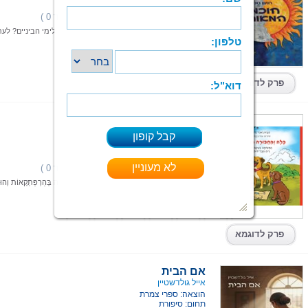
תחום: סיפורת
(0 מדרגים,ניקוד 0 )
דירוג:
אם הייתה לכם מכונת זמן – לאן הייתם נוסעים? לימי הביניים? לעת
מכוניות מעופפות?
קרא עוד > > >
ספר מודפס
|
PDF
קיים בפורמטים:
פרק לדוגמא
בלה והחבורה הסודית
כנרת ראנד ידין
הוצאה: ספרי צמרת
תחום: ילדים
(0 מדרגים,ניקוד 0 )
דירוג:
"הַאַף שֶׁמֵּרִיחַ הַכֹּל" הִיא סִדְרַת סִפְרֵי יְלָדִים מְלֵאָה בְּהַרְפַּתְקָאוֹת וְהו
קרא עוד > > >
ספר מודפס
|
PDF
קיים בפורמטים:
פרק לדוגמא
אם הבית
אייל גולדשטיין
הוצאה: ספרי צמרת
תחום: סיפורת