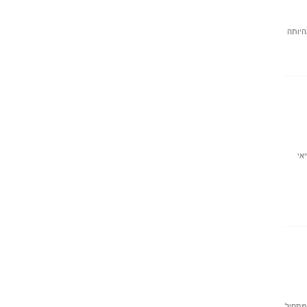
היותה
אי
שמתחיל