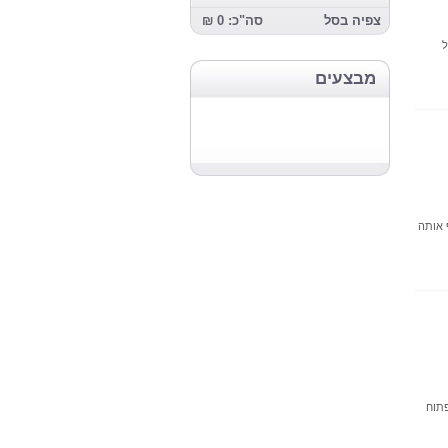
צפיה בסל
סה"כ: 0 ₪
ל
מבצעים
 אותה
פתוח