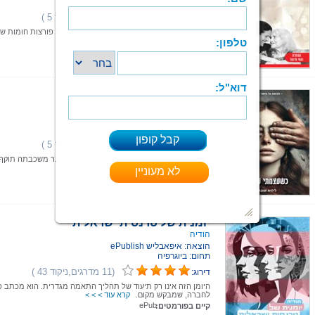
תחום: ביוגרפיה
(1 מדרגים,ניקוד 5 )
דירוג:
אורות בחשכה: הסופרת נעמי פרנקל והביוגרפית פורצות חומות ש
שתיקה.
קרא עוד > > >
ePub
קיים בפורמטים:
כשעצמתי עיניים
ליהיא שוברט
הוצאה: איפאבליש ePublish
תחום: ביוגרפיה
(1 מדרגים,ניקוד 5 )
דירוג:
ליהיא היא תלמידת תיכון שאוהבת את החיים. נער משכבתה תוקף
מינית.
קרא עוד > > >
ePub
קיים בפורמטים:
יומנית של טרנסית ישראלית
הודיה
הוצאה: איפאבליש ePublish
תחום: ביוגרפיה
(11 מדרגים,ניקוד 43 )
דירוג:
היומן הזה אינו רק תיעוד של תהליך התאמה מגדרית. הוא מכתב 
לחברה, שמבקש מקום.
קרא עוד > > >
ePub
קיים בפורמטים: