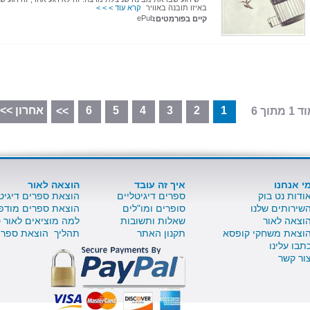
באיזו תובנה באוויר
קרא עוד > > >
ePub
קיים בפורמטים:
1
2
3
4
5
6
אחרון >>
 מתוך 6
>>
י אנחנו
איך זה עובד
הוצאה לאור
ודות נט בוק
ספרים דיגיטליים
הוצאת ספרים דיגיט
שירותים שלנו
סופרים ומו"לים
הוצאת ספרים מודפ
וצאה לאור
שאלות ותשובות
למה מוציאים לאור 
וצאת משחקי קופסא
תקנון האתר
תהליך הוצאת ספר 
תבו עלינו
ור קשר