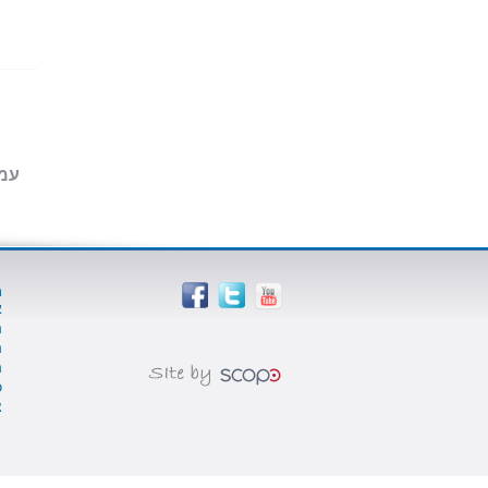
עמוד 1
מ
א
ה
ה
ה
כ
צ