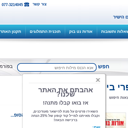
צור קשר
077-3214045
אלות ותשובות
אודות נט בוק
תוכנית התמלוגים
תקנון האתר
חפש
בפורמ
חיפוש
י ביוגרפיה
מתקדם
אורות בחשכה, סיפור חייה של הסופ...
פרופסור ציפי כוכבי-רייני, נעמי פרנקל
הוצאה: איפאבליש ePublish