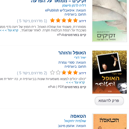
זקיקים – ממואר על הפרעה
דליה לרמן פישמן
הוצאה: איפאבליש ePublish
תחום: ביוגרפיה
(1 מדרגים,ניקוד 5 )
דירוג:
מסוחררת, פשטתי את שמלת האוהל. ריח חמוץ של זיעה נדף ממני
נשכבתי על רצפת הבלטות הקרה. לאחר שנרגעתי,
קרא עוד > > >
ePub
קיים בפורמטים:
האופל והזוהר
יאיר דורי
הוצאה: ספרי צמרת
תחום: ביוגרפיה
(2 מדרגים,ניקוד 5 )
דירוג:
"כולנו יכולים למצוא משמעויות שונות בביוגרפיה זו, כה ייחודית ואנ
קרא עוד > > >
ePub
|
PDF
קיים בפורמטים:
פרק לדוגמא
הטאסה
שולמית יחזקאל
הוצאה: ארגמן מיטב