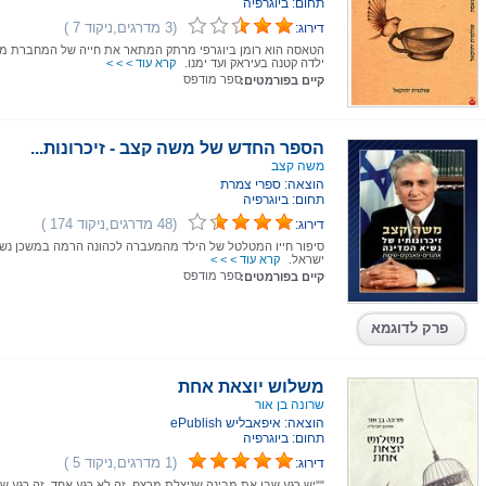
תחום: ביוגרפיה
(3 מדרגים,ניקוד 7 )
דירוג:
הטאסה הוא רומן ביוגרפי מרתק המתאר את חייה של המחברת מ
ילדה קטנה בעיראק ועד ימנו.
קרא עוד > > >
ספר מודפס
קיים בפורמטים:
הספר החדש של משה קצב - זיכרונות...
משה קצב
הוצאה: ספרי צמרת
תחום: ביוגרפיה
(48 מדרגים,ניקוד 174 )
דירוג:
סיפור חייו המטלטל של הילד מהמעברה לכהונה הרמה במשכן נשי
ישראל.
קרא עוד > > >
ספר מודפס
קיים בפורמטים:
פרק לדוגמא
משלוש יוצאת אחת
שרונה בן אור
הוצאה: איפאבליש ePublish
תחום: ביוגרפיה
(1 מדרגים,ניקוד 5 )
דירוג:
""יש רגע שבו את מבינה שניצלת מרצח. זה לא רגע אחד, זה רגע 