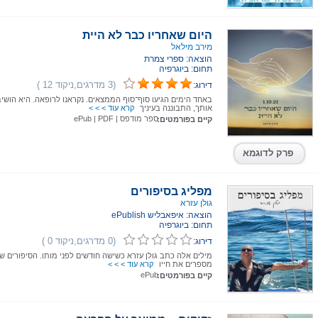
היום שאחריו כבר לא היית
מירב מילאל
הוצאה: ספרי צמרת
תחום: ביוגרפיה
(3 מדרגים,ניקוד 12 )
דירוג:
באחד הימים הגיעו סוף־סוף הממצאים. נקראנו לרופאה. היא הושי
אותך, התבוננה בעיניך
קרא עוד > > >
ספר מודפס
|
PDF
|
ePub
קיים בפורמטים:
פרק לדוגמא
מפליג בסיפורים
גולן עזרא
הוצאה: איפאבליש ePublish
תחום: ביוגרפיה
(0 מדרגים,ניקוד 0 )
דירוג:
מילים אלה כתב גולן עזרא כשישה חודשים לפני מותו. הסיפורים 
מספרים את חייו
קרא עוד > > >
ePub
קיים בפורמטים: