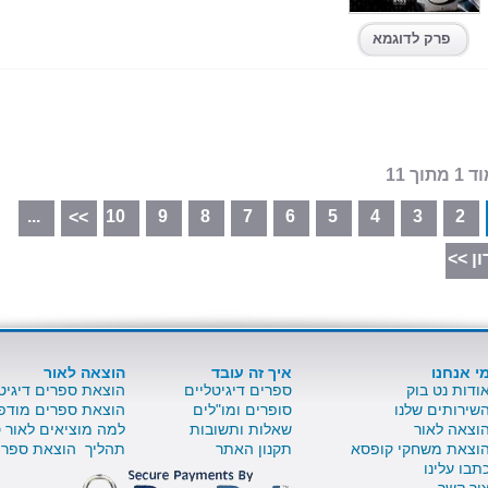
פרק לדוגמא
מתוך 11
...
10
9
8
7
6
5
4
3
2
>>
ן >>
י אנחנו
איך זה עובד
הוצאה לאור
ודות נט בוק
ספרים דיגיטליים
הוצאת ספרים דיגיט
שירותים שלנו
סופרים ומו"לים
הוצאת ספרים מודפ
וצאה לאור
שאלות ותשובות
למה מוציאים לאור 
וצאת משחקי קופסא
תקנון האתר
תהליך הוצאת ספר 
תבו עלינו
ור קשר