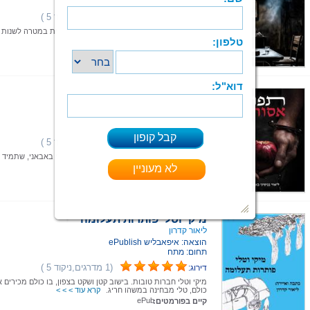
תחום: מתח
(1 מדרגים,ניקוד 5 )
דירוג:
עשרים שנה אחרי ההחלטה לבצע הפיכה משפטית במטרה לשנות 
דמותה של המדינה
קרא עוד > > >
ePub
קיים בפורמטים:
תפוח אסור
ליאור בנימיני באבאני
הוצאה: איפאבליש ePublish
תחום: מתח
(1 מדרגים,ניקוד 5 )
דירוג:
תפוח אסור הוא ספר הביכורים של ליאור בנימיני באבאני, שתמיד
את ספרי הפשע והרומן
קרא עוד > > >
ePub
קיים בפורמטים:
מיקי וטלי פותרות תעלומה
ליאור קדרון
הוצאה: איפאבליש ePublish
תחום: מתח
(1 מדרגים,ניקוד 5 )
דירוג:
מיקי וטלי חברות טובות. בישוב קטן ושקט בצפון, בו כולם מכירים 
כולם, טלי מבחינה במשהו חריג.
קרא עוד > > >
ePub
קיים בפורמטים: