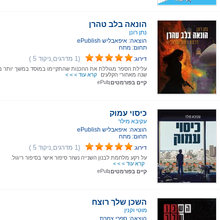
הונאה בלב טהרן
נתן רונן
הוצאה: איפאבליש ePublish
תחום: מתח
(1 מדרגים,ניקוד 5 )
דירוג:
עלילת הספר מגוללת את ההכנות שהתקיימו במוסד במשך יותר 
שנה מאחורי הקלעים
קרא עוד > > >
ePub
קיים בפורמטים:
כיסוי עמוק
עקיבא מילר
הוצאה: איפאבליש ePublish
תחום: מתח
(1 מדרגים,ניקוד 5 )
דירוג:
על רקע מלחמת לבנון השנייה נשזר סיפור אישי בסיפור ריגול.
קרא עוד > > >
ePub
קיים בפורמטים:
השכן שלך רוצח
מוטי וקנין
הוצאה: ספרי צמרת