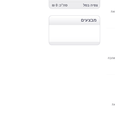
צפיה בסל
סה"כ: 0 ₪
את
מבצעים
 אהבה
את