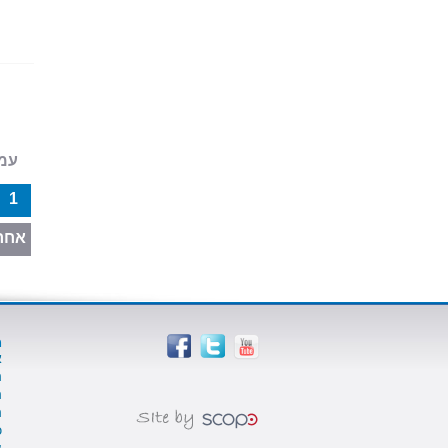
עמוד 1 
1
אחרו
מ
א
ה
ה
ה
כ
צ