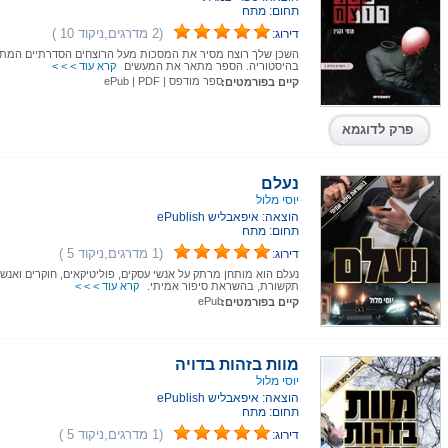
תחום: מתח
(2 מדרגים,ניקוד 10 )
דירוג:
השכן שלך רוצח מסיר את המסכות מעל הרוצחים הסדרתיים המת
בהיסטוריה. הספר מתאר את המעשים
קרא עוד > > >
ספר מודפס
|
PDF
|
ePub
קיים בפורמטים:
פרק לדוגמא
נעלם
יוסי מלול
הוצאה: איפאבליש ePublish
תחום: מתח
(1 מדרגים,ניקוד 5 )
דירוג:
נעלם הוא מותחן מרתק על אנשי עסקים, פוליטיקאים, חוקרים ואנשי
תקשורת, בהשראת סיפור אמיתי.
קרא עוד > > >
ePub
קיים בפורמטים:
מוות בזהות בדויה
יוסי מלול
הוצאה: איפאבליש ePublish
תחום: מתח
(1 מדרגים,ניקוד 5 )
דירוג: