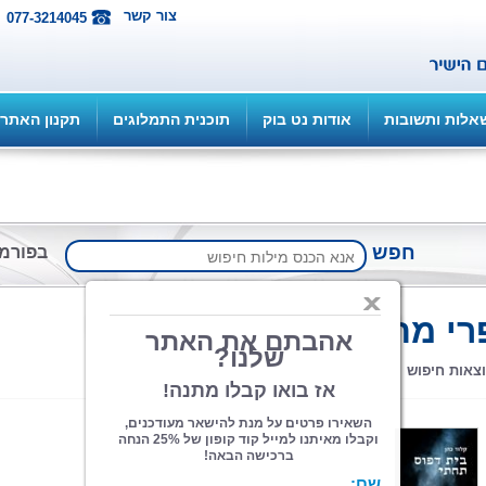
צור קשר
077-3214045
אלות ותשובות
אודות נט בוק
תוכנית התמלוגים
תקנון האתר
חפש
בפורמ
חיפוש
רי מתח
מתקדם
בית דפוס תחתי
קלוד כהן
הוצאה: איפאבליש ePublish