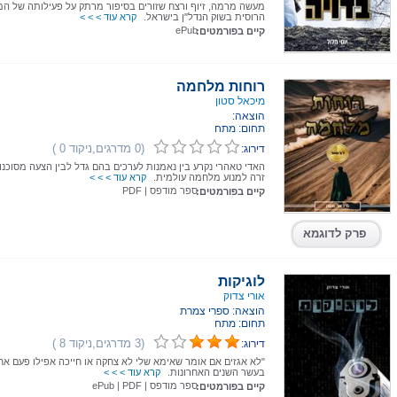
מעשה מרמה, זיוף ורצח שזורים בסיפור מרתק על פעילותה של ה
הרוסית בשוק הנדל"ן בישראל.
קרא עוד > > >
ePub
קיים בפורמטים:
רוחות מלחמה
מיכאל סטון
הוצאה:
תחום: מתח
(0 מדרגים,ניקוד 0 )
דירוג:
האדי טאהרי נקרע בין נאמנות לערכים בהם גדל לבין הצעה מסוכנות
זרה למנוע מלחמה עולמית.
קרא עוד > > >
ספר מודפס
|
PDF
קיים בפורמטים:
פרק לדוגמא
לוגיקות
אורי צדוק
הוצאה: ספרי צמרת
תחום: מתח
(3 מדרגים,ניקוד 8 )
דירוג:
"לא אגזים אם אומר שאימא שלי לא צחקה או חייכה אפילו פעם א
בעשר השנים האחרונות.
קרא עוד > > >
ספר מודפס
|
PDF
|
ePub
קיים בפורמטים: