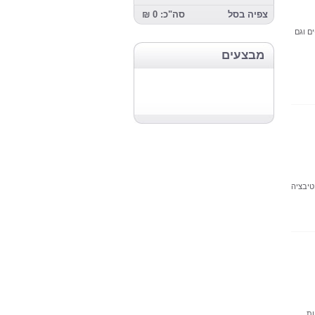
צפיה בסל
סה"כ: 0 ₪
ם וגם
מבצעים
 עם מעל 30 משפטי מוטיבציה
ות