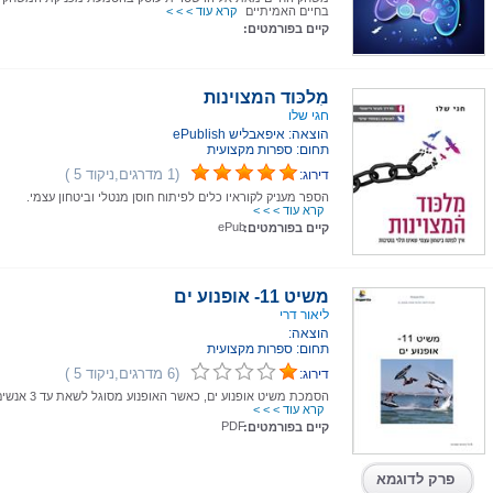
בחיים האמיתיים
קרא עוד > > >
קיים בפורמטים:
מִלכּוד המצוינות
חגי שלו
הוצאה: איפאבליש ePublish
תחום: ספרות מקצועית
(1 מדרגים,ניקוד 5 )
דירוג:
הספר מעניק לקוראיו כלים לפיתוח חוסן מנטלי וביטחון עצמי.
קרא עוד > > >
ePub
קיים בפורמטים:
משיט 11- אופנוע ים
ליאור דרי
הוצאה:
תחום: ספרות מקצועית
(6 מדרגים,ניקוד 5 )
דירוג:
הסמכת משיט אופנוע ים, כאשר האופנוע מסוגל לשאת עד 3 אנשים.
קרא עוד > > >
PDF
קיים בפורמטים:
פרק לדוגמא