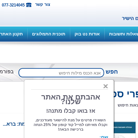
צור קשר
077-3214045
אלות ותשובות
אודות נט בוק
תוכנית התמלוגים
תקנון האתר
חפש
בפורמ
חיפוש
רי ספרות מקצועית
מתקדם
הנהלת חשבונות מעשית מתקדמת: ברא...
ויקטור פיורי
הוצאה: