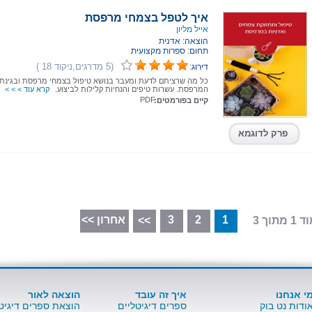
איך לטפל בצמחי מרפסת
אייל מליון
הוצאה: אדנית
תחום: ספרות מקצועית
(5 מדרגים,ניקוד 18 )
דירוג:
כל מה שרציתם לדעת ומעבר בנושא טיפול בצמחי מרפסת ובגינת
המרפסת. עשרות טיפים והנחיות קלילות לביצוע.
קרא עוד > > >
PDF
קיים בפורמטים:
פרק לדוגמא
1
2
3
אחרון >>
 מתוך 3
>>
י אנחנו
איך זה עובד
הוצאה לאור
ודות נט בוק
ספרים דיגיטליים
הוצאת ספרים דיגיט