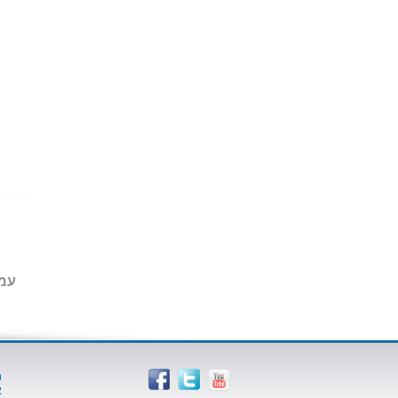
עמוד 1
מ
א