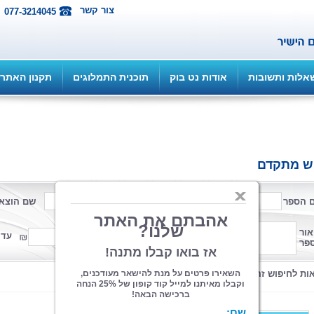
צור קשר
077-3214045
אלות ותשובות
אודות נט בוק
תוכנית התמלוגים
תקנון האתר
ש מתקדם
 הספר
שם המחבר
שם הוצא
פורמט
אור
ממחיר
עד 
פר
קטגוריה