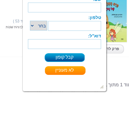
פית האלרגיה של נאיה
הודיה בן זקן סולומון
הוצאה: ספרי צמרת
תחום: ילדים
(20 מדרגים,ניקוד 53 )
דירוג:
זֶהוּ סִפּוּרָהּ שֶׁל פָּעוֹטָה מְתוּקָה, שֶׁמִּתְמוֹדֶדֶת עִם אָלֶרְגִּיּוֹת שׁוֹנוֹת
קרא עוד > > >
ספר מודפס
|
PDF
קיים בפורמטים:
פרק לדוגמא
 מתוך 1