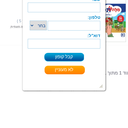
מילה תמונה
י. אלטמן
הוצאה: מילה תמונה
תחום: משחקי קופסה
(1 מדרגים,ניקוד 5 )
דירוג:
משחק לפיתוח יכולת הקריאה דרך יצירה והתאמה חזותית.
קרא עוד > > >
ספר מודפס
קיים בפורמטים:
 מתוך 1