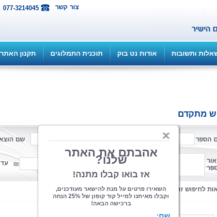
צור קשר
077-3214045
אלות ותשובות
אודות נט בוק
תוכנית התמלוגים
תקנון האתר
ש מתקדם
 הספר
שם המחבר
שם הוצא
פורמט
אור
ממחיר
עד 
פר
קטגוריה