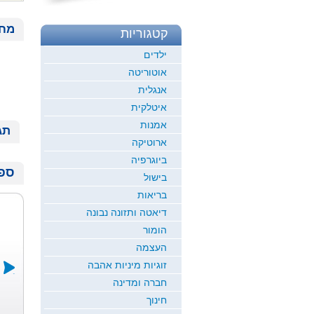
מחי
קטגוריות
ילדים
אוטוריטה
אנגלית
איטלקית
אמנות
תג
ארוטיקה
ביוגרפיה
ספר
בישול
בריאות
דיאטה ותזונה נבונה
הומור
העצמה
זוגיות מיניות אהבה
חברה ומדינה
חינוך
חסידות
שערי בריאות ...
חסידילנד