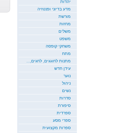
וקוממיות
משה רבפוגל
משה רבפוגל
יהדות
משה רבפוגל
מדע בדיוני ופנטזיה
מורשת
מחזות
משלים
משפט
משחקי קופסה
מתח
מתנות לחוגגים, לחגים,...
עידן חדש
נוער
ניהול
נשים
סדרות
סיפורת
ספרדית
ספרי מסע
ספרות מקצועית