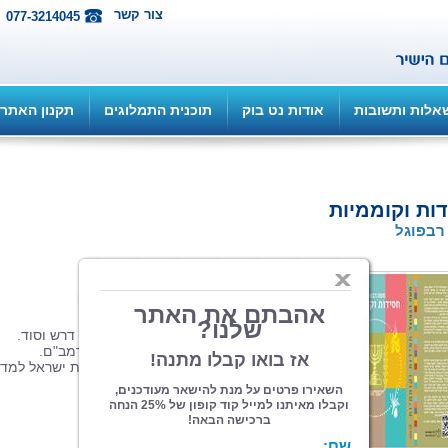
צור קשר
077-3214045
אלות ותשובות
אודות נט בוק
תוכנית התמלוגים
תקנון האתר
ות וקוממיות
רבפוגל
הוצאה: כתב ווב
| תחום: עיון
(מדרגים 0, ניקוד 0)
עיקרי החסידות לאדם מישראל בפשט, רז, דרש וסוד.
כולל התייחסות הלכתית לחסידות עפ"י הרמב"ם.
כולל פירוט, מה נדרש כדי להפוך את מדינת ישראל למדי
חסד.