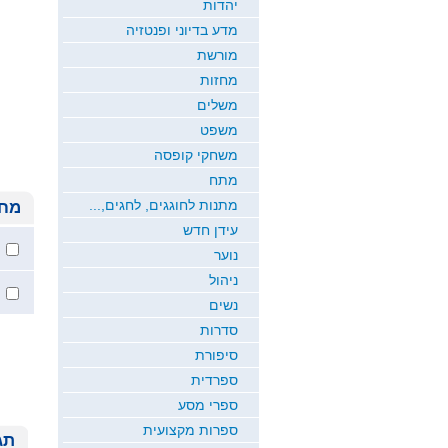
יהדות
מדע בדיוני ופנטזיה
מורשת
מחזות
משלים
משפט
משחקי קופסה
מתח
מתנות לחוגגים, לחגים,...
מחי
עידן חדש
נוער
ניהול
נשים
סדרות
סיפורת
ספרדית
ספרי מסע
ספרות מקצועית
תג