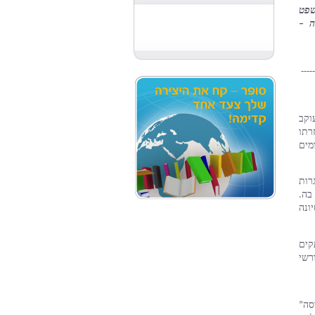
לעשות. "קשה לנו בלעדייך. בואי בבקשה", הייתה לשון המשפט 
היחיד שאחרי הפתיחה, ומתחת חתימתו המוכרת רק לה – 
-----
 המתבסס על מכתבים ויומנים אמיתיים, עוקב 
אחרי סוד חייה של סְטֶפיה וילצ’נסקה, מי שהיתה, כביכול, עוזרתו 
של יאנוש קורצ’אק, ובעצם ייסדה וניהלה את בית היתומים 
בשל סוד אהבה עצוב זה הקדישה סטיפה את כל שנותיה הבוגרות 
לבית ולשוכניו, ויתרה על חיי משפחה ועל הורות שכה רצתה בה. 
וסוד זה הוביל אותה, בסופו של דבר, אף להקרבת חייה בניסיונה 
במעקב בלשי באמצעות מכתבים ויומנים ישנים ומסעות מרתקים 
בארץ ובחו”ל, חושפים נטע וחברה המסור גילי את שורשי 
, זוכת פרס ראש הממשלה לספרות ופרס “הדסה” 