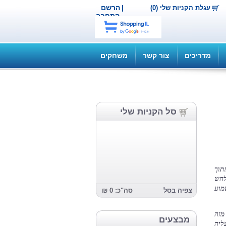
|
הרשם
עגלת הקניות שלי (0)
התחבר
מדריכים
צור קשר
משחקים
סל הקניות שלי
"סְטֶפה החזיקה ביד רועדת את דף הנייר הצהוב התלוש מתוך 
בלוק מכתבים קטן. היא חזרה וקראה בו שוב ושוב, מילמלה בלחש 
בשפתיה את המלה שלא זכתה לשמוע מעולם, שחלמה לשמוע 
צפיה בסל
סה"כ: 0 ₪
"עיניה השחורות התמלאו בדמעות שהיו עצורות בתוכה מזה 
מבצעים
שנים. לא היה לה צורך בשום אמירה נוספת כדי להבין מה עליה 