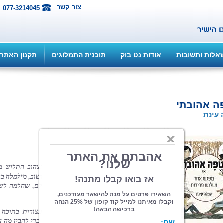
צור קשר
077-3214045
אלות ותשובות
אודות נט בוק
תוכנית התמלוגים
תקנון האתר
ה אהובתי
עינת
הוצאה: הוצאה גלילית
| תחום: נוער
(מדרגים 1, ניקוד 5)
במשך שנים.