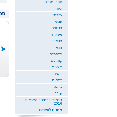
ספרי מתנה
עיון
ספר
ערבית
פנאי
פנטזיה
פעוטות
פרוזה
צבא
צרפתית
קומיקס
ה קרה בדרך
הצמה רומן לנ...
שליחות
...
אמיר חי
ומלחמה
רומנים
יוסף שפירא
דביר שושן
רוסית
רפואה
שואה
שירה
תחרות הכתיבה הארצית
2016
מתנות לוועדים