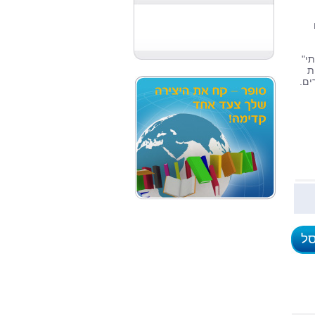
י"
ת
ים.
סל