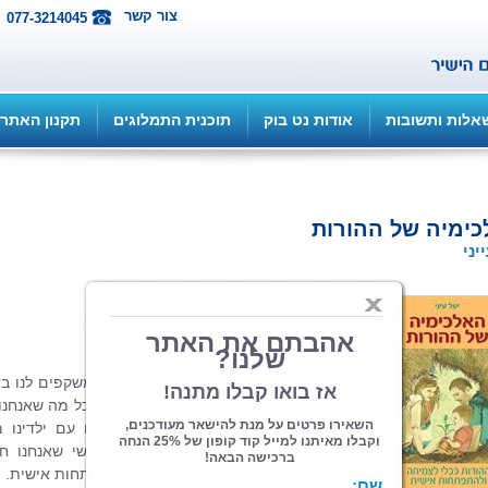
צור קשר
077-3214045
אלות ותשובות
אודות נט בוק
תוכנית התמלוגים
תקנון האתר
ימיה של ההורות
יני
הוצאה: איפאבליש ePub...
| תחום: עיון
(מדרגים 2, ניקוד 10)
ילדינו הם הבבואה הכי טובה שלנו. הם משקפים לנו בד
את מה שאנחנו אוהבים בעצמנו וגם את כל מה שאנחנו
אוהבים. בתוך אתגרי ההתמודדות שלנו עם ילדינו מ
סיפור עמוק על עצמנו, למעשה, כל קושי שאנחנו חו
איתם הוא ביטוי של אהבה והזמנה להתפתחות אישית.