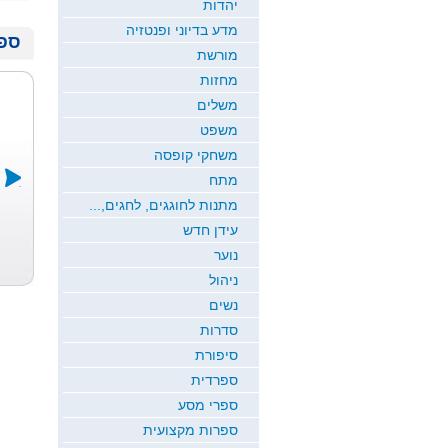
יהדות
מדע בדיוני ופנטזיה
ספר
מורשת
מחזות
משלים
משפט
משחקי קופסה
מתח
מתנות לחוגגים, לחגים,...
פר הישועות ...
יצחק רבין ו...
שלוש נגיעות ...
עידן חדש
משה אברהם בר
אריה דלל
ד"ר אבי הראל
נוער
ששת
ניהול
נשים
סדרות
סיפורת
ספרדית
ספרי מסע
ספרות מקצועית