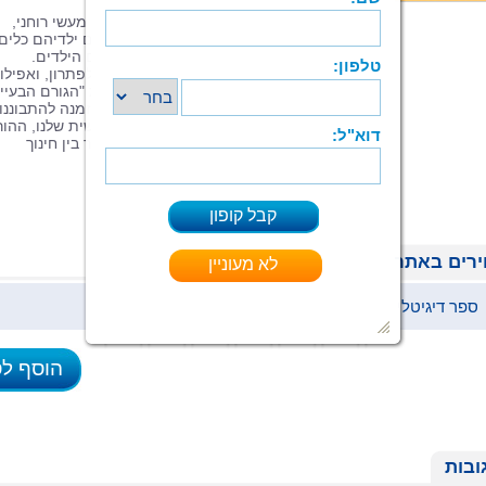
"האלכימיה של ההורות" הוא ספר הדרכה מעשי רוחני,
שמעניק להורים שמתקשים בהתנהלות עם ילדיהם כלים
להתפתחות עצמית לשם שיפור הקשר עם הילדים.
האתגרים שמציבים בפנינו ילדינו ניתנים לפתרון, ואפילו
בקלות יחסית, אם נפסיק לראות בילד את "הגורם הבעיית
ונבין שהקשיים שיש לנו עם הילדים הם הזמנה להתבוננו
וחקירה עצמית, לצמיחה ולהתפתחות אישית שלנו, ההור
ספר זה מביא את החוליה החסרה: החיבור בין חינוך
למודעות עצמית והדרך הרוחנית.
רים באתר
ספר דיגיטלי (ePub)
37 ₪
הוסף ל
ובות