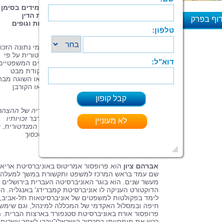
ממצאיו של פרופ' ציון מדהימים. הם מעמידים בסימן
שאלה החלטות של מועצת הביטחון, בית הדין
וף בפרק
הבין־לאומי בהאג, וכן החלטות של מדינות וגופים
בין־לאומיים אחרים.
א
מטרת מחקרו של אברהם ציון היא לברר למי נתונה הזכו
החוקית על שטחה של פלשתינה־א"י המנדטורית על פי
המשפט הבין־לאומי. המחקר עוסק בהיבטים המשפטיים
של הסכסוך. הוא אינו בוחן את הסוגיה מנקודת מבט
פוליטית, וגם אינו שואף לקבוע מי הצודק או השוגה מבח
מוסרית או מי מבין הצדדים הוא התוקפן או הקורבן
בסכסוך.
"ספר חשוב זה מגולל בפירוט את ההיסטוריה של ההצהר
הבין־לאומיות וההסכמים הבין־לאומיים בדבר זכויותיו
ושאיפותיו של העם היהודי בפלשתינה־א"י המנדטורית. ז
ספר חובה עבור כל סטודנט הלומד את הסכסוך
הערבי־ישראלי בן מאה השנים".
פרופ' ישראל אומן, חתן פרס נובל
אברהם ציון
הוא פרופסור אמריטוס באוניברסיטת אריאל
שם עמד בראש המרכז למשפט ותקשורת במשך למעלה
מעשר שנים. הוא בוגר האוניברסיטה העברית בירושלים 
הדוקטורט העניקה לו אוניברסיטת קמברידג' באנגליה. הו
לימד בפקולטות למשפטים של אוניברסיטאות תל-אביב,
חיפה ובמסלול האקדמי של המכללה למינהל, וגם שימש
פרופסור אורח באוניברסיטת סטנפורד בארצות הברית. ה
רכש את מומחיותו בסכסוך הישראלי־ערבי לאחר עשרות