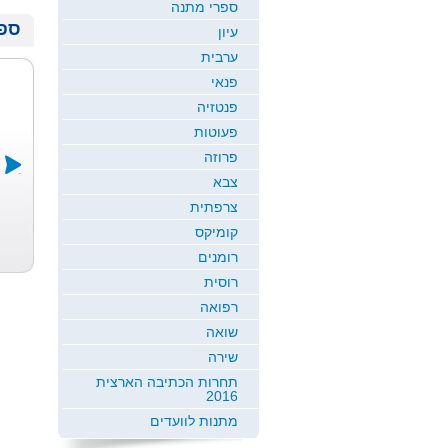
ספרי מתנה
ספר
עיון
ערבית
פנאי
פנטזיה
פעוטות
פרוזה
צבא
צרפתית
למי הובטחה
קומיקס
ה...
אברהם ציון
רומנים
רוסית
רפואה
שואה
שירה
תחרות הכתיבה הארצית
2016
מתנות לוועדים