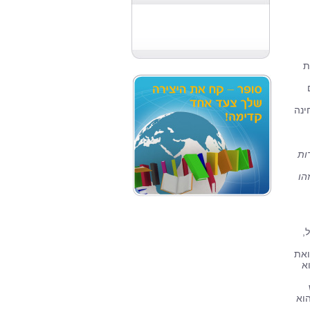
ת
ינה
ות
הו
,
ואת
א
וא