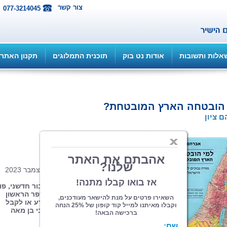
צור קשר
077-3214045
אלות ותשובות
אודות נט בוק
תוכנית התמלוגים
תקנון האתר
 הובטחה הארץ המובטחת?
 ציון
הוצאה: ספרי צמרת
| תחום: משפט
(מדרגים 0, ניקוד 0)
כריכה רכה, 532 עמ' פורמט 15.5/23.5, דצמבר 2023
למי הובטחה הארץ המובטחת? הוא חיבור חדשני, פו
דרך ויוצא דופן בתחומו. ספר זה הוא הספר הראשון
במעלה עבור כל אדם המעוניין לרכוש ידע או לקבל
הדרכה על אודות הסכסוך הישראלי-ערבי בן מאה
השנים.