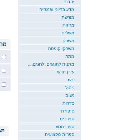
יהדות
מדע בדיוני ופנטזיה
מורשת
מחזות
משלים
משפט
מחי
משחקי קופסה
מתח
מתנות לחוגגים, לחגים,...
עידן חדש
נוער
ניהול
נשים
סדרות
סיפורת
ספרדית
ספרי מסע
תג
ספרות מקצועית