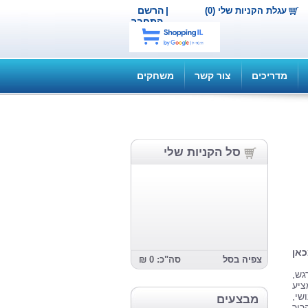
|
הרשם
עגלת הקניות שלי (0)
התחבר
מדריכים
צור קשר
משחקים
סל הקניות שלי
אן
צפיה בסל
סה"כ: 0 ₪
גש,
ציע
שי,
מבצעים
וך