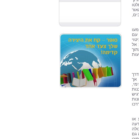
לטו
אור
ים,
מעו
 עם
טוי
 אל
וך
עות
דרך
 אך
מי,
נות
יש
נות
רכו
 או
דעה
ולה
 גם
ינו