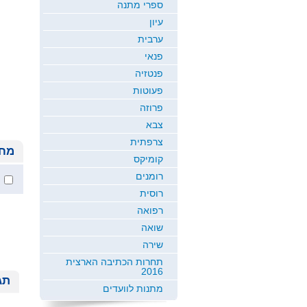
ספרי מתנה
עיון
ערבית
פנאי
פנטזיה
פעוטות
פרוזה
צבא
צרפתית
מחי
קומיקס
רומנים
רוסית
רפואה
שואה
שירה
תחרות הכתיבה הארצית
2016
תג
מתנות לוועדים