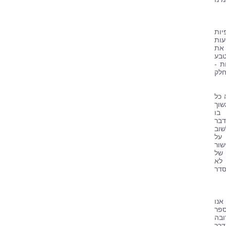
יות
ות
 את
טבע
ת -
חלק
 כל
וך
בו
דבר
שוב
על
ור
 של
 לא
סדר
נו
ספר
ובה
דרך