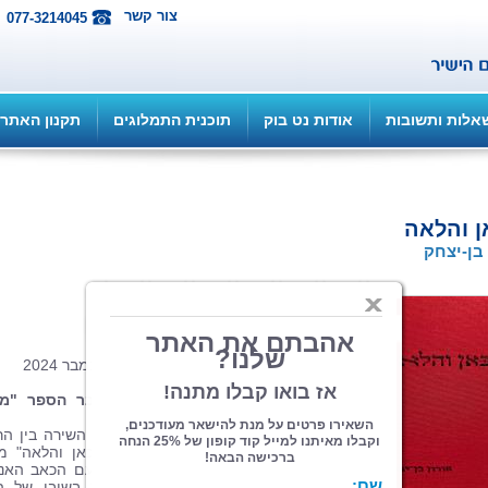
צור קשר
077-3214045
אלות ותשובות
אודות נט בוק
תוכנית התמלוגים
תקנון האתר
 והלאה
 בן-יצחק
הוצאה: ספרי צמרת
| תחום: שירה
(מדרגים 2, ניקוד 8)
פורמט 20.5/12, כריכה קשה, 86 עמ', נובמבר 2024
אורון בן-יצחק - משורר ויוצר, מחבר הספר "מכ
והלאה"
אורון בן-יצחק הוא משורר שנע באומנות השירה בין הר
אינטימיות והתבוננות פנימה. ספרו "מכאן והלאה" מ
מסע חווייתי ששם דגש על התמודדות עם הכאב האנו
החיפוש אחר משמעות, ועל החשיבות בשובו של הר