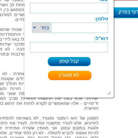
בעולם שבו הצעקות והחיפושים אחרי תשומת לב השת
על השיח הציבורי. הוא שואף לתאר את המפגש בין ה
וף בפרק
לחושך, את הצומת שבין הרגעים המאושרים למורכב
ואת השתוקות והכאב שמלווים את מסע החיים.
א
לאורך השנים, אורון התמודד עם חוויות שונות שהוט
ביצירתו: חוויות של אובדן, של שינוי אישי והתמודדות
זהויות משתנות. כל אחת מהתמודדויות אלו באה לידי בי
בשיריו. "מכאן והלאה" הוא ספר שירה שמדבר ישירות
הלב, ומציע מבט חדש על החיים והאהבה - לא מת
אופטימיות שקרית, אלא מתוך הכרה במורכבות ובפגי
האנושית.
ייחודיות הכתיבה שלי
הגעתי לכתיבה מתוך רצון להציע דרך אחרת - לא 
צעקות או ביטויים גסים, אלא דרך מילים שקטות
עוצמתיות. אני מאמין שהשירה צריכה להיות תהליך פני
שבו הקורא נשאב לעולם של רגשות, חוויות ותוב
מעוררות מחשבה. אני לא כותב את מה שאני מרג
ישירות, אלא בונה את הרגשות והחוויות סביב תמו
ודימויים - אלה שמאפשרים לקורא לחוות את הרגש בד
האישית.
הסגנון של הוא רומנטי ומעורר, לא בשאיפה להפתיע
להרעיש, אלא לעורר מחשבה אמיתית, לעורר את התו
ולגעת במקום עמוק. אני מאמין ששירה אמיתית יכ
להיות אמצעי להביא לחמלה - לא רק כלפי אחרים, אלא
כלפי עצמינו, כדי שנוכל להיות יותר קשובים לעצמ