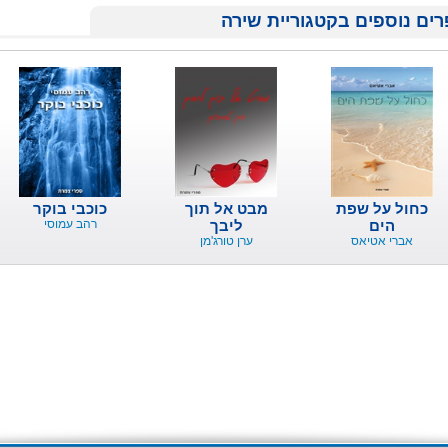
ים נוספים בקטגוריית שירה
כחול על שפת
מבט אל תוך
כוכבי בוקר
הים
ליבך
רהב עמוסי
אברי אטיאס
ערן טורג'מן