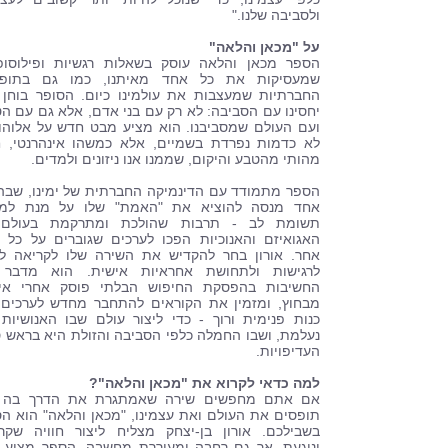
ולסביבה שלנו."
על "מכאן והלאה"
הספר מכאן והלאה עוסק בשאלות רגשיות ופילוסופ
שמעסיקות את כל אחד מאיתנו, כמו גם בתופע
החברתיות שמעצבות את עולמינו כיום. הסופר בוחן
יחסינו עם הסביבה: לא רק עם בני אדם, אלא גם עם ה
ועם העולם שמסביבנו. הוא מציע מבט חדש על אלוהו
לא כדמות נפרדת בשמיים, אלא כמשהו אינהרנטי, 
מהותי מהטבע והיקום, שממנו אנו ניזונים ולמדים.
הספר מתמודד עם הדינמיקה החברתית של ימינו, שבה
אחד מנסה להוציא את "האמת" שלו על מנת למש
תשומת לב - תרבות שהולכת ומתרקמת בעולם 
האגואיזם והאנוכיות הפכו לערכים שגוברים על כל 
אחר. אורון בחר להקדיש את השירה שלו לקריאה ל
לרגישות ולתחושת אחראיות אישית. הוא מדבר 
החשיבות בהפסקת החיפוש הבלתי פוסק אחרי איש
מבחוץ, ומזמין את הקוראים להתחבר מחדש לערכים
כנות פנימית ורוך - כדי ליצור עולם שבו האנושיות
נעלמת, ושבו החמלה כלפי הסביבה והזולת היא בראש 
העדיפויות.
למה כדאי לקרוא את "מכאן והלאה"?
אם אתם מחפשים שירה שאמתגרת את הדרך בה א
תופסים את העולם ואת עצמינו, "מכאן והלאה" הוא ה
בשבילכם. אורון בן-יצחק מצליח ליצור חוויה שקר
ונוגעת, אך גם רחבה ומעוררת מחשבה. הספר מציע 