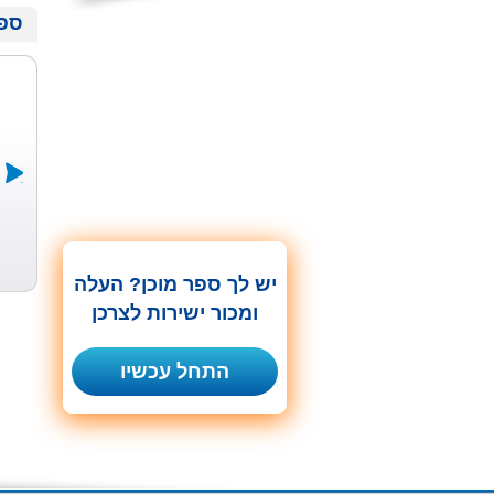
ספר
קטיפת
יחד לכודים.....
אל תקראו את
התלמים
אורנה לבבי
...
שמעון דניאלי
שי לוי
יש לך ספר מוכן? העלה
ומכור ישירות לצרכן
התחל עכשיו