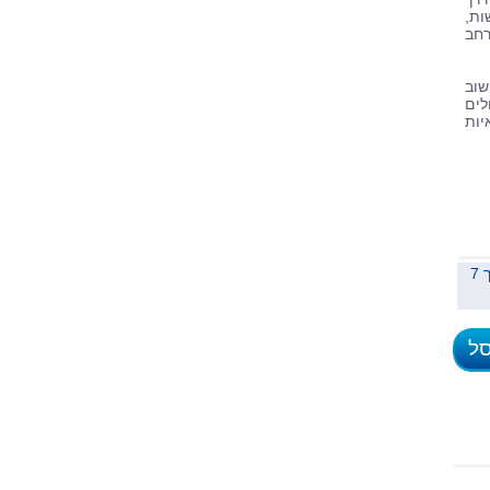
ות,
רחב
שוב
לים
ות
משלוח לכל הארץ תוך 7
סל