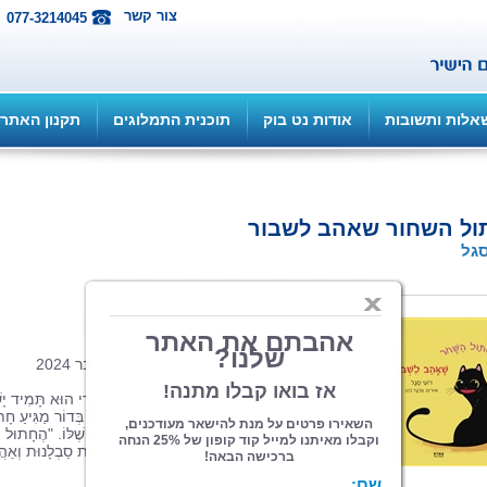
צור קשר
077-3214045
אלות ותשובות
אודות נט בוק
תוכנית התמלוגים
תקנון האתר
ול השחור שאהב לשבור
סגל
הוצאה: ספרי צמרת
| תחום: ילדים
(מדרגים 1, ניקוד 5)
פורמט 22/23, כריכה קשה, 24 עמ', נובמבר 2024
כֻּלָּם חוֹשְׁבִים שֶׁלְּגַדֵּל חָתוּל זֶה מַמָּשׁ קַל. הֲרֵי הוּא תָּמִיד יָשׁ
וְאוֹכֵל וְלִפְעָמִים אוֹהֵב לְהִתְלַטֵּף. אֲבָל פַּעַם בְּדוֹר מַגִּיעַ חָת
מְיֻחָד שֶׁלֹּא כֻּלָּם מִתְחַבְּרִים לַנֶּפֶשׁ הַשּׁוֹבֵבָה שֶׁלּוֹ. "הֶחָתוּל
הַשָּׁחֹר שֶׁאָהַב לִשְׁבֹּר" בָּא לְהַרְאוֹת שֶׁעִם קְצָת סַבְלָנוּת וְאַה
בַּסּוֹף קוֹרִים נִסִּים.