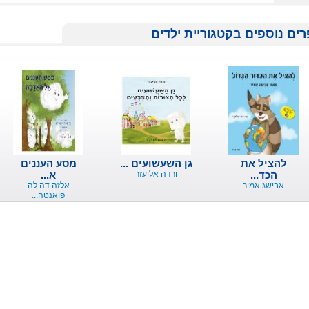
ים נוספים בקטגוריית ילדים
להציל את
גן השעשועים ...
מסע העננים
הכד...
ורדה אליעזר
א...
אבישג אמיר
אלזה דה לה
פואנטה...