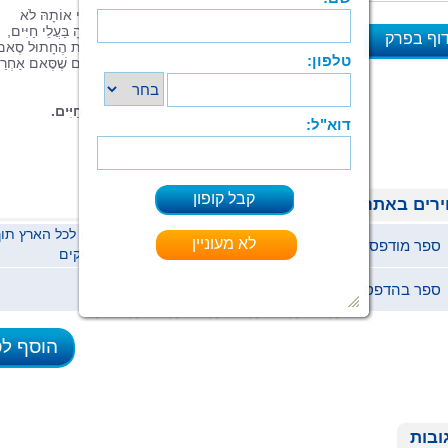
אֲנִי רוֹעִי, הַיְטֶקִיסְט, נָשׂוּי לְנוֹי. לִפְנֵי שֶׁהִכַּרְתִּי אוֹתָהּ לֹא
אָהַבְתִּי בַּעֲלֵי חַיִּים, אֲבָל נוֹי, שֶׁגִּדְּלָה כָּל חַיֶּיהָ בַּעֲלֵי חַיִּים,
וף בפרק
חָשְׂפָה אוֹתִי לָעוֹלָם הַזֶּה. בִּזְכוּתָהּ אִמַּצְנוּ אֶת הֶחָתוּל סֶאם
הַסֵּפֶר הַזֶּה נִכְתַּב בְּהַשְׁרָאַת אֵרוּעִים אֲמִתִּיִּים שֶׁסֶּאם אַחְר
א
לָהֶם. מְקַוִּים שֶׁתִּתְחַבְּרוּ לְעוֹלַם הַחֲתוּלִים!
חֵצִי מֵהַכְנָסוֹת הַסֵּפֶר יִתָּרְמוּ לְמַעַן בַּעֲלֵי חַיִּים.
רים באתר
ספר מודפס
78 ₪
ימי עסקים
ספר בהדפסה ביתית (pdf)
37 ₪
הוסף ל
ובות