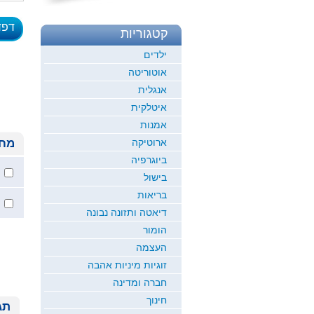
דפד
קטגוריות
לדוגמ
ילדים
אוטוריטה
אנגלית
איטלקית
אמנות
ארוטיקה
מחי
ביוגרפיה
בישול
בריאות
דיאטה ותזונה נבונה
הומור
העצמה
זוגיות מיניות אהבה
חברה ומדינה
חינוך
תג