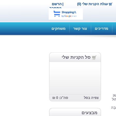
|
הרשם
עגלת הקניות שלי (0)
התחבר
מדריכים
צור קשר
משחקים
סל הקניות שלי
ֵן
צפיה בסל
סה"כ: 0 ₪
וּל
ֲבָה
מבצעים