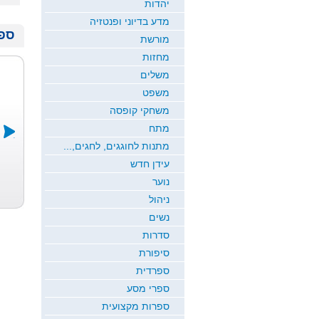
יהדות
מדע בדיוני ופנטזיה
ספר
מורשת
מחזות
משלים
משפט
משחקי קופסה
מתח
מתנות לחוגגים, לחגים,...
עידן חדש
דרך של אלה
ירח זורח
שמיכת הקסם
כרמי כץ
חדוה גבריאל
ש...
נוער
רמי ארז
ניהול
נשים
סדרות
סיפורת
ספרדית
ספרי מסע
ספרות מקצועית