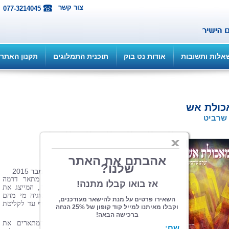
צור קשר
077-3214045
אלות ותשובות
אודות נט בוק
תוכנית התמלוגים
תקנון האתר
כולת אש
שרביט
הוצאה: ספרי צמרת
| תחום: עידן חדש
(מדרגים 1, ניקוד 3)
פורמט 13.*21, כריכה רכה, 176 עמ', נובמבר 2015
בעזרת אנטומיה טכנולוגית
יעקב שרביט
מתאר דרמה
מרתקת בין שני חלקי גוף
עיקריים: המוח, המייצג את
השכל, מול הנפש, ושניהם מתחבטים בסוגיה מי מהם
אחראי לקריסת מערכות ההגנה והחיסון בגוף עד לקליטת
המחלה הנוראה מכל.
בספר מובאים מספר פרקים דמיוניים, המתארים את