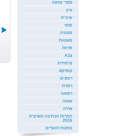
ספרי מתנה
עיון
ערבית
פנאי
פנטזיה
פעוטות
שני עברי רצ...
נקודת חיזוק
רוחניות מעשית
פרוזה
רוני הילה טלאור
שי שגב ד"ר
מרקו קפלי
צבא
צרפתית
קומיקס
רומנים
רוסית
רפואה
שואה
שירה
תחרות הכתיבה הארצית
2016
מתנות לוועדים