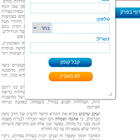
התהוותם של גידולים סרטניים, דרך ההתמודדות מולם.
ניתן לקרוא בדוגמת הפרק 'בצורת' על האופן שבו הגוף
שותה מינרלים וויטמינים בלבד ועל הגידולים נכפית בצורת
וף בפרק
עד להצטמקותם. הטיפול הוא באמצעות שימוש בעקיצות
דבורים, כאשר העוקץ מתואר כמקדח ענק החודר מעל
א
האזור הנגוע, ומחדיר את הארס, ובעזרת דמיון נובע
מתוארת אש מתלקחת ואותיות מתנפצות מעל הגידולים,
המותירות אותם מפוחמים עד כלות כמאכולת אש.
שימוש חד בהאנשה של גשר המיתרים ופרח האדמונית,
בהם עושה המחבר מקבילה רוחנית עם תחושה פנימית
עמוקה, מראה שאהבה ושמחה גם יחד גורמות לצימוח יתר
ולאיכות גבוהה אפילו של הצומח.
בספר
'כמאכולת אש'
המחבר נותן כלים מעשיים כיצד
לעמוד איתן מול נחשולי החיים, ולהתרחק מהסכנה
הקיימת אצל כל אחד מאיתנו: לחטוף את הנורא מכל, תוך
כדי חיזוק וחידוד כוח הרצון שהוא מעל הכול.
תוך חשיפה של האיכויות והחוזקים הקיימים בנו רוקם
המחבר בתיאורו העמוק, אריג צפוף של התנהלות בריאה
לבניית מחסום והגנה בפני פלישה אפשרית של מחשבות
זרות, העלולות לפגוע במורל, בשמחה, באהבה וברוחו
האיתנה.
יעקב שרביט
מביא את הקורא הישר לרעיון של הרב נחמן
מברסלב, כי
אהבה ושמחה
הם תנאי הכרחי לבניית מעטה
הגנה בפני כל מחלה, כאשר שני אלה הם התרופה היעילה
ביותר שלא נמצא לה עד כה תחליף.
המחבר תומך ומטפל זה שנים רבות בעזרת צמחים, ניקוי