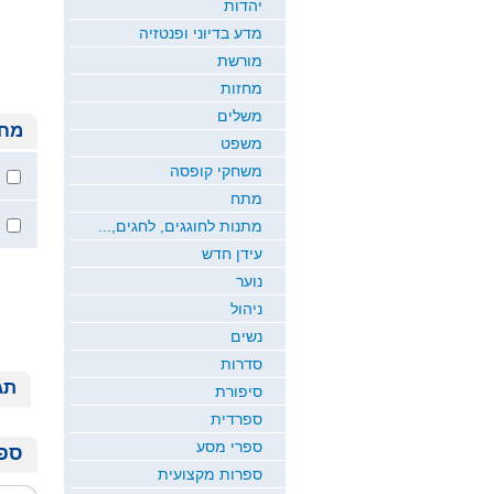
יהדות
מדע בדיוני ופנטזיה
מורשת
מחזות
משלים
מחי
משפט
משחקי קופסה
מתח
מתנות לחוגגים, לחגים,...
עידן חדש
נוער
ניהול
נשים
סדרות
תג
סיפורת
ספרדית
ספרי מסע
ספר
ספרות מקצועית