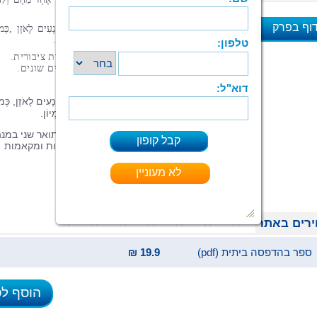
‬שְׂמֵחִים‭ ‬בְּחֶלְקָם‭.‬
וף בפרק
‬הַסִּפּוּר‭ ‬מְעֻטָּר‭ ‬בְּאִיּוּרִים‭ ‬צִבְעוֹנִיִּים‭ ‬מְעוֹרְרֵי‭ ‬דִּמְיוֹן‭.‬
א
ורד‭ ‬עוזיאל
‭ ‬בעלת‭ ‬תואר‭ ‬שני‭ ‬במנהל‭ ‬ומדיניות‭ ‬ציבורית‭.
‬מחברת‭ ‬סיפורים‭, ‬פואמות‭ ‬ומקאמות‭ ‬בנושאים‭ ‬שונים‭. ‬
הַסִּפּוּר כָּתוּב בַּחֲרִיזָה קְלִילָה, הַסִּפּוּר קָלִיט וְנָעִים לָאֹזֶן,
כְּמ
הַסִּפּוּר מְעֻטָּר בְּאִיּוּרִים צִבְעוֹנִיִּים מְעוֹרְרֵי דִּמְיוֹן.
ורד עוזיאל מתגוררת ביישוב עומר, בעלת תואר שני במנ
ומדיניות ציבורית. מחברת סיפורים, פואמות ומקאמות
בנושאים שונים. זהו ספרה הראשון.
רים באתר
ספר בהדפסה ביתית (pdf)
19.9 ₪
הוסף ל