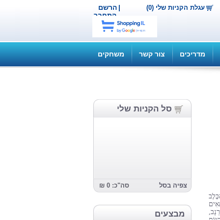
|
הרשם
עגלת הקניות שלי (0)
התחבר
מדריכים
צור קשר
משחקים
סל הקניות שלי
צפיה בסל
סה"כ: 0 ₪
‬לִילָדִים‭ ‬בַּגִּיל‭ ‬הָרָךְ‭. ‬דֶּרֶךְ‭ ‬מַסְלוּל‭ ‬הַרְפַּתְקְאוֹתָיו‭ ‬שֶׁל‭ ‬יוֹאָב‭ ‬הָאַרְנָב‭,
מבצעים