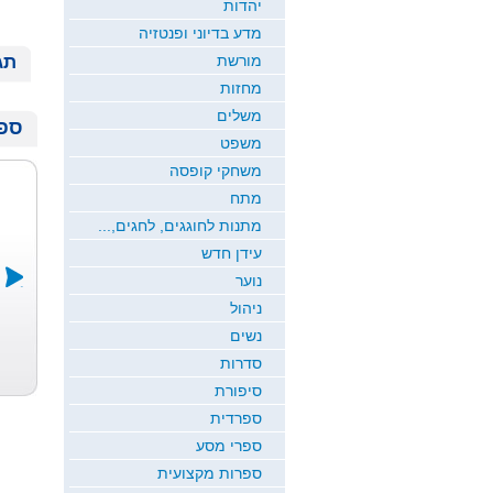
יהדות
מדע בדיוני ופנטזיה
מורשת
תג
מחזות
משלים
ספר
משפט
משחקי קופסה
מתח
מתנות לחוגגים, לחגים,...
עידן חדש
נוער
ניהול
דרך של אלה
ירח זורח
שמיכת הקסם
נשים
כרמי כץ
חדוה גבריאל
ש...
סדרות
רמי ארז
סיפורת
ספרדית
ספרי מסע
ספרות מקצועית