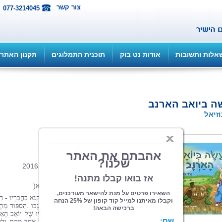
צור קשר
077-3214045
אלות ותשובות
אודות נט בוק
תוכנית התמלוגים
תקנון האתר
ה ביואב הארנב
וזיאל
הוצאה: ספרי צמרת
| תחום: ילדים
(מדרגים 16, ניקוד 63)
פורמט 22*23, 24 עמ', כריכה קשה, ינואר 2016
אֵיזֶהוּ‭ ‬עָשִׁיר‭? ‬‮–‬‭ ‬הַשָּׂמֵחַ‭ ‬בְּחֶלְקוֹ‭ (‬פרקי‭ ‬אבות‭ ‬ד‭, ‬א‭) ‬
זֶהוּ‭ ‬סִפּוּר‭ ‬הַרְפַּתְקְאוֹתָיו‭ ‬שֶׁל‭ ‬
יוֹאָב‭ ‬הָאַרְנָב‭,‬