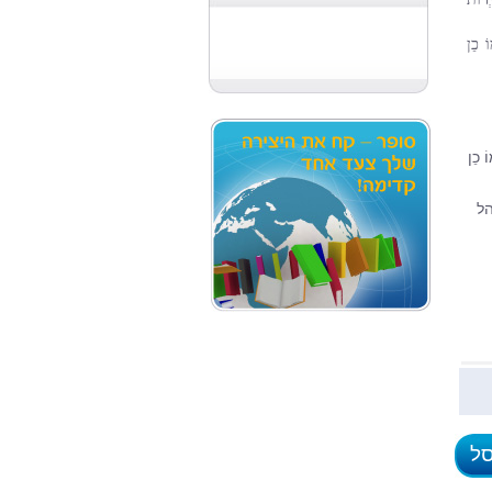
וֹ כֵן
הל
סל