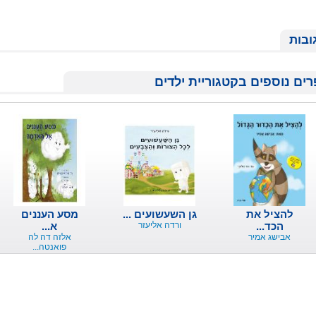
ובות
ים נוספים בקטגוריית ילדים
להציל את
גן השעשועים ...
מסע העננים
הכד...
ורדה אליעזר
א...
אבישג אמיר
אלזה דה לה
פואנטה...