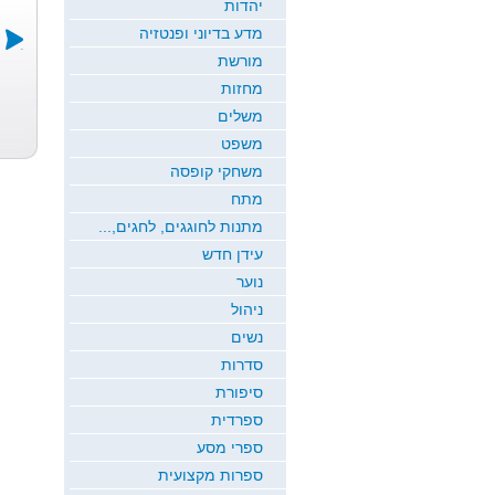
יהדות
מדע בדיוני ופנטזיה
מורשת
מחזות
לשיר
אקטואליה
משלים
עודד קפליוק
משפט
משחקי קופסה
מתח
מתנות לחוגגים, לחגים,...
עידן חדש
נוער
ניהול
נשים
סדרות
סיפורת
ספרדית
ספרי מסע
ספרות מקצועית