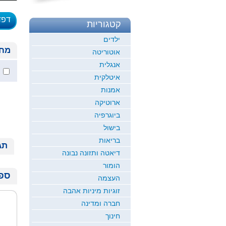
דפד
קטגוריות
לדוגמ
ילדים
מחי
אוטוריטה
אנגלית
איטלקית
אמנות
ארוטיקה
ביוגרפיה
בישול
בריאות
תג
דיאטה ותזונה נבונה
הומור
ספר
העצמה
זוגיות מיניות אהבה
חברה ומדינה
חינוך