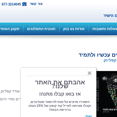
צור קשר
077-3214045
אלות ותשובות
אודות נט בוק
תוכנית התמלוגים
תקנון האתר
ם עכשיו ולתמיד
קפליוק
הוצאה: ביקון
| תחום: שירה
(מדרגים 2, ניקוד 5)
אסופת שירים ופזמונים פרי עטו השנון של עודד קפליוק.
שיר- סיפור המביא לפואנטה מפתיעה, שירים מחיי היום
יום, ממה שעובר על כל אחד מאתנו.