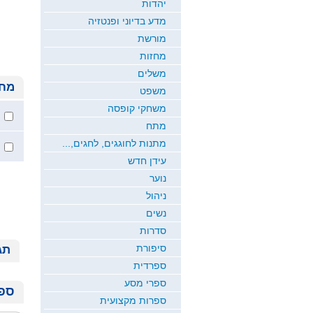
יהדות
מדע בדיוני ופנטזיה
מורשת
מחזות
משלים
מחי
משפט
משחקי קופסה
מתח
מתנות לחוגגים, לחגים,...
עידן חדש
נוער
ניהול
נשים
סדרות
סיפורת
תג
ספרדית
ספרי מסע
ספר
ספרות מקצועית