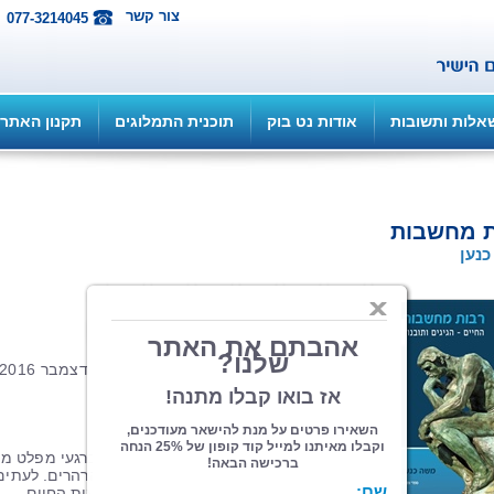
צור קשר
077-3214045
אלות ותשובות
אודות נט בוק
תוכנית התמלוגים
תקנון האתר
ת מחשבות
נען
הוצאה: ספרי צמרת
| תחום: סיפורת
(מדרגים 2, ניקוד 9)
214 עמ', כריכה רכה, פורמט 13.5*21, דצמבר 2016
הקישו לכתבה על הספר ברינונים
אכן, רבות מחשבות...
כולנו, בעיקר בשעת רגיעה, לפני השינה, ברגעי מפלט מן
המרוץ המטורף של החיים, בדרך כלל מהרהרים. לעתים
אלה הגיגים פילוסופיים על מהות ומשמעות החיים,