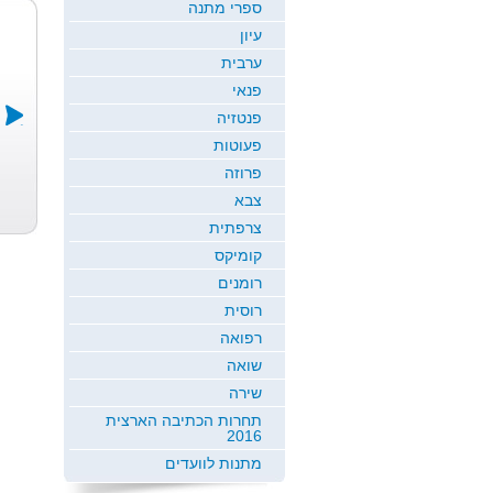
ספרי מתנה
עיון
ערבית
פנאי
פנטזיה
פעוטות
בשם הילדות
במדרגות
אמא ברחה
פרוזה
כולן
החיים
מהר...
צבא
גלי רז
דני ריטמן
טמיר עין יה
צרפתית
קומיקס
רומנים
רוסית
רפואה
שואה
שירה
תחרות הכתיבה הארצית
2016
מתנות לוועדים