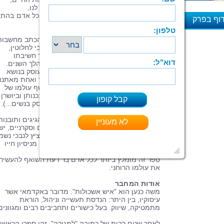
ולעתים מחשבות על אירועים שונים שקרו לנו,
שבעקבותיהן אנו מגיעים לתובנות שונות. כל אדם בהת
וף בפרק
לדרך מחשבתו הייחודית.
א
בספר שלפנינו מנסה המחבר להעלות על הכתב מחשבות
הגיגים ותובנות על החיים באופן סובייקטיבי לחלוטין,
הקשורים הן לניסיון חייו ומהלכם, והן לדרך חשיבתו
(המקורית במידה רבה) אשר נוצקה בו במהלך השנים.
הספר מכיל שבעה פרקים, כאשר כל פרק עוסק בנושא
הקשור באופן משמעותי לחיים של כל אחד ואחת מאתנו.
עלילת הספר זורמת בשטף, ובמהלכה נחשף עולמו של
הכותב באמצעות הבעת דעות מפתיעות בכנותן וביושרן
האינטלקטואלי (חכו עד שתגיעו לפרק העוסק בנשים...).
במסגרת הספר נפרשת מניפה רחבה של הגיגים ותובנות
המעוררים עניין והזדהות. כיצורים תבוניים וסקרניים, יש 
כאן הזדמנות לטעום מ"הפרי האסור", ולהציץ לנבכי נשמ
של האחר – ואולי אף ללמוד דבר או שניים מניסיון חייו
העשיר.
ספר זה מומלץ ביותר לכל אדם בר דעת השואף להעשיר
את עולמו הרוחני.
אודות המחבר
משה כנען הוא "איש אשכולות". מדובר באקדמאי אשר
עיסוקיו, בין היתר: הנדסת תעשייה וניהול, הוראת
מתמטיקה, שיווק. בעל כישורים ותחביבים רבים ומגוונים
לאחר שנים רבות של כתיבה "למגירה", זהו ספרו הראשון