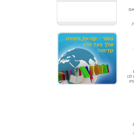
אם
,
לנו
תו
.