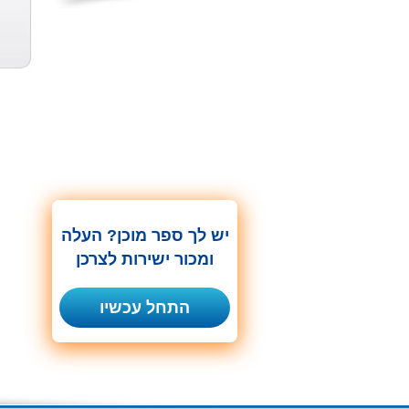
פר הישועות ...
יצחק רבין ו...
שלוש נגיעות ...
משה אברהם בר
אריה דלל
ד"ר אבי הראל
ששת
יש לך ספר מוכן? העלה
ומכור ישירות לצרכן
התחל עכשיו