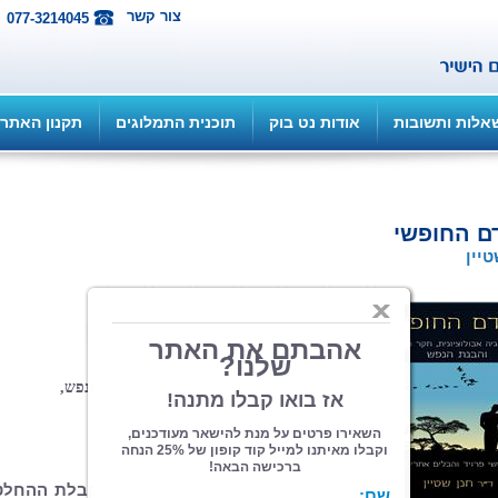
צור קשר
077-3214045
אלות ותשובות
אודות נט בוק
תוכנית התמלוגים
תקנון האתר
ם החופשי
טיין
הוצאה: ספרי צמרת
| תחום: עיון
(מדרגים 25, ניקוד 86)
פסיכולוגיה אבולוציונית, חקר המוח והבנת הנפש,
לנוטשי פרויד והבלים אחרים.
על מהותו של הרצון החופשי, על קבלת ההחלט