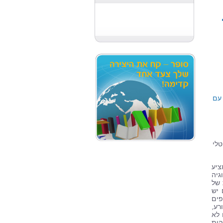
יולי
 עם
טלי
יע
גיה
 של
 יש
פים
רע,
 לא
הות