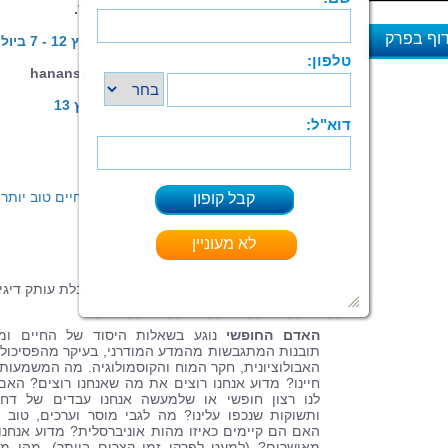
והבחירות שלנו, על המצוקה והאושר.
וף בפרק
הרצאה על הספר "האדם החופשי”, ערוץ 12 - 7 ב
2021
א
להזמנת הרצאות: hanansteindn@gmail.com
ראיון בתוכנית הפרופסורים | רשת | ערוץ 13
כתבה באתר מהות החיים
ראיון על הספר ברדיו תל אביב – בתכנית חיים טוב יותר
מיכל צפיר
תלמידי תיכון, חיילים, מוזמנים לפנות לקבלת עותק דיגי
במתנה:
hanansteindn‪@gmail‪.com
האדם החופשי
נוגע בשאלות היסוד של החיים ומצ
תובנות המתגבשות מהמדע המודרני, בעיקר מהפסיכולו
האבולוציונית, חקר המוח והקוסמולוגיה. מה המשמעות
חיינו? מדוע אנחנו רוצים את מה שאנחנו רוצים? האם
לנו רצון חופשי או שלמעשה אנחנו עבדים של דח
ותשוקות שנכפו עלינו? מה לגבי מוסר וערכים, טוב ו
האם הם קיימים כאיזו מהות אוניברסלית? מדוע אנחנו
מאושרים? (למעט לפרקי זמן קצרים ביותר), מהי מ