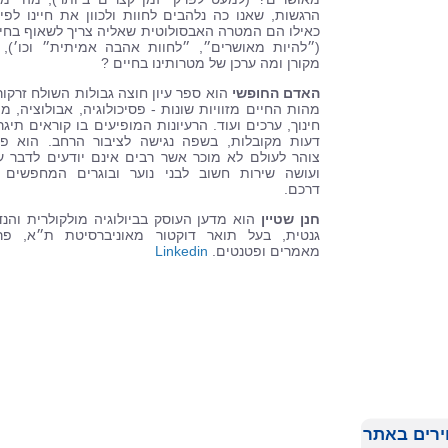
הרגשות, שאנו כה נלהבים לחוות ולכוון את חיינו לפי
כאילו הם המטרה האבסולוטית שאליה צריך לשאוף בחי
(״להיות מאושרים״, ״לחוות אהבה אמיתית״ וכו׳),
מקורן ומה ערכן של מטרותינו בחיים
?
האדם החופשי
הוא ספר עיון חוצה גבולות השולח זרקור
מהות החיים מזוויות שונות - פסיכולוגיה, אבולוציה, מו
חינוך, ערכים ועוד. הרעיונות המופיעים בו קוראים תיגר
דעות מקובלות, בשפה נגישה לציבור הרחב. הוא פ
צוהר לעולם לא מוכר אשר רבים אינם יודעים לדבר על
ועושה שירות חשוב לבני נוער ובוגרים המחפשים
דרכם.
חנן שטיין
הוא מדען העוסק בביולוגיה מולקולרית והנ
גנטית, בעל תואר דוקטור מאוניברסיטת ת״א, פר
מאמרים ופטנטים.
Linkedin
רים באתר